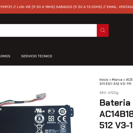
98131 // LUN-VIE (9:30 A 18HS) SABADOS (9:30 A 13:00HS) // EMAIL:
VENTAS
SOMOS
SERVICIO TECNICO
Inicio
>
Marca
>
ACE
511 ES1-512 V3-111
SKU:
6722g
Bateria 
AC14B18
512 V3-1