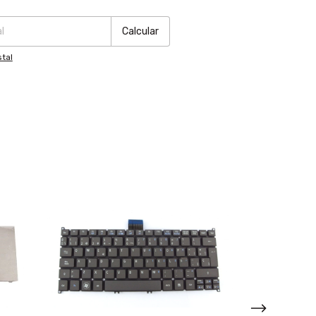
:
Cambiar CP
Calcular
tal