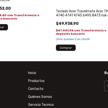
13C34
52,00
Teclado Acer Travelmate Acer 
4740 4741 4745 6495 8473 nsk
4,40
con
Transferencia o
to bancario
0s Original
$49.938,90
$47.441,96
con
Transferencia o
depósito bancario
¡Solo quedan
2
en stock!
Inicio
Su
Productos
Contacto
Quiénes Somos
Servicio Tecnico