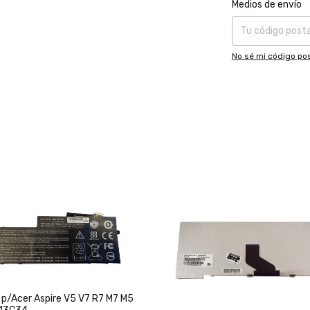
Entregas para el CP
Medios de envío
No sé mi código pos
 p/Acer Aspire V5 V7 R7 M7 M5