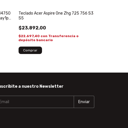
TM4750
Cargador Origin
Teclado Acer Aspire One Zhg 725 756 S3
-ay1pw
19V 1.58A 5.5*
S5
$41.071,80
$23.892,00
$39.018,21
con
$22.697,40
con
Transferencia o
depósito banca
depósito bancario
¡Solo quedan
3
en
scribite a nuestro Newsletter