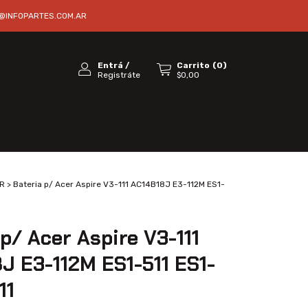
@INFOPARTES.COM.AR
Entrá
/
Carrito
(
0
)
Registráte
$0,00
R
>
Bateria p/ Acer Aspire V3-111 AC14B18J E3-112M ES1-
p/ Acer Aspire V3-111
J E3-112M ES1-511 ES1-
11