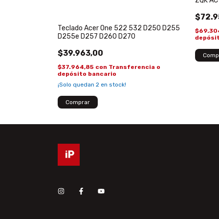
ZQK AC
$72.9
TE 6410
Teclado Acer One 522 532 D250 D255
0 6490 6592
$69.30
D255e D257 D260 D270
depósi
$39.963,00
encia o
$37.964,85
con
Transferencia o
depósito bancario
¡Solo quedan
2
en stock!