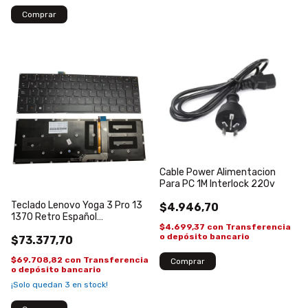
Cable Power Alimentacion
Para PC 1M Interlock 220v
Teclado Lenovo Yoga 3 Pro 13
$4.946,70
1370 Retro Español
$4.699,37
con
Transferencia
SN20F66305, V-148520AS1-
o depósito bancario
$73.377,70
US
$69.708,82
con
Transferencia
o depósito bancario
¡Solo quedan
3
en stock!