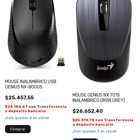
MOUSE INALAMBRICO USB
GENIUS NX-8000S
MOUSE GENIUS NX 7015
$25.457,55
INALAMBRICO (IRON GREY)
$24.184,67
con
Transferencia
$26.652,40
o depósito bancario
¡Solo quedan
4
en stock!
$25.319,78
con
Transferencia
o depósito bancario
¡Solo quedan
3
en stock!