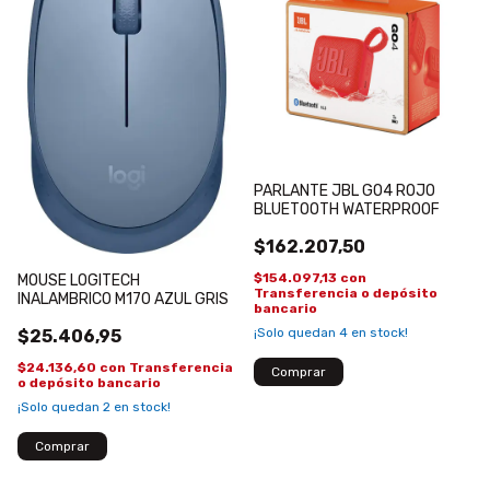
PARLANTE JBL GO4 ROJO
BLUETOOTH WATERPROOF
$162.207,50
$154.097,13
con
MOUSE LOGITECH
Transferencia o depósito
INALAMBRICO M170 AZUL GRIS
bancario
¡Solo quedan
4
en stock!
$25.406,95
$24.136,60
con
Transferencia
o depósito bancario
¡Solo quedan
2
en stock!