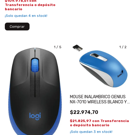
$109.976,51
con
Transferencia o depósito
bancario
¡Solo quedan
4
en stock!
1
/
5
1
/
2
MOUSE INALAMBRICO GENIUS
NX-7010 WIRELESS BLANCO Y
AZUL
$22.974,70
$21.825,97
con
Transferencia
o depósito bancario
¡Solo quedan
3
en stock!