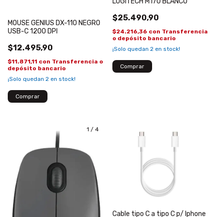
LOGITECH M170 BLANCO
$25.490,90
MOUSE GENIUS DX-110 NEGRO
USB-C 1200 DPI
$24.216,36
con
Transferencia
o depósito bancario
$12.495,90
¡Solo quedan
2
en stock!
$11.871,11
con
Transferencia o
depósito bancario
¡Solo quedan
2
en stock!
1
/
4
Cable tipo C a tipo C p/ Iphone