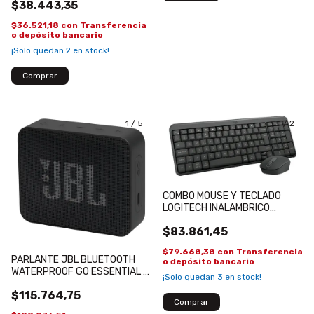
$38.443,35
$36.521,18
con
Transferencia
o depósito bancario
¡Solo quedan
2
en stock!
1
/
5
1
/
2
COMBO MOUSE Y TECLADO
LOGITECH INALAMBRICO
BLUETOOTH MK250
$83.861,45
$79.668,38
con
Transferencia
PARLANTE JBL BLUETOOTH
o depósito bancario
WATERPROOF GO ESSENTIAL 2
¡Solo quedan
3
en stock!
NEGRO
$115.764,75