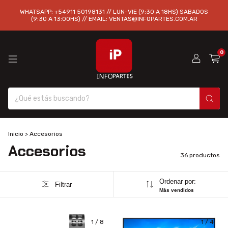
WHATSAPP: +54911 50198131 // LUN-VIE (9:30 A 18HS) SABADOS
(9:30 A 13:00HS) // EMAIL:
VENTAS@INFOPARTES.COM.AR
0
Inicio
>
Accesorios
Accesorios
36 productos
Ordenar por:
Filtrar
Más vendidos
1
/
8
1
/
4