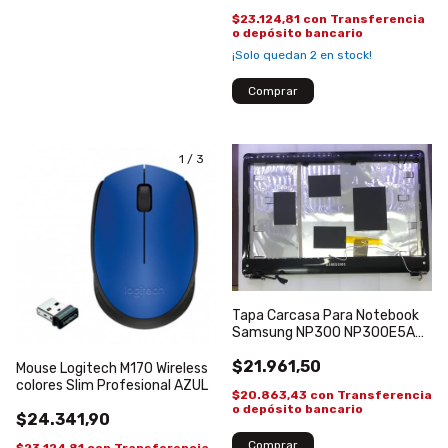
$23.124,81
con
Transferencia
o depósito bancario
¡Solo quedan
2
en stock!
1
/
3
1
/
3
Tapa Carcasa Para Notebook
Samsung NP300 NP300E5A
c/ Bisagras
$21.961,50
Mouse Logitech M170 Wireless
colores Slim Profesional AZUL
$20.863,43
con
Transferencia
o depósito bancario
$24.341,90