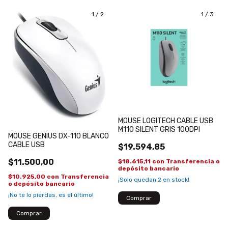
1
/
2
1
/
3
MOUSE LOGITECH CABLE USB
M110 SILENT GRIS 100DPI
MOUSE GENIUS DX-110 BLANCO
CABLE USB
$19.594,85
$11.500,00
$18.615,11
con
Transferencia o
depósito bancario
$10.925,00
con
Transferencia
¡Solo quedan
2
en stock!
o depósito bancario
¡No te lo pierdas, es el último!