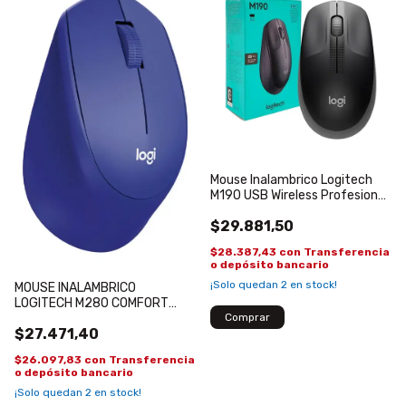
Mouse Inalambrico Logitech
M190 USB Wireless Profesional
Slim Gris
$29.881,50
$28.387,43
con
Transferencia
o depósito bancario
¡Solo quedan
2
en stock!
MOUSE INALAMBRICO
LOGITECH M280 COMFORT
PLUS COLOR VIOLETA USB
$27.471,40
OPTICO
$26.097,83
con
Transferencia
o depósito bancario
¡Solo quedan
2
en stock!