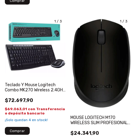
1
/
3
1
/
3
Teclado Y Mouse Logitech
Combo MK270 Wireless 2.4GHZ
INALAMBRICO
$72.697,90
$69.063,01
con
Transferencia
o depósito bancario
MOUSE LOGITECH M170
¡Solo quedan
4
en stock!
WIRELESS SLIM PROFESIONAL
NEGRO
$24.341,90