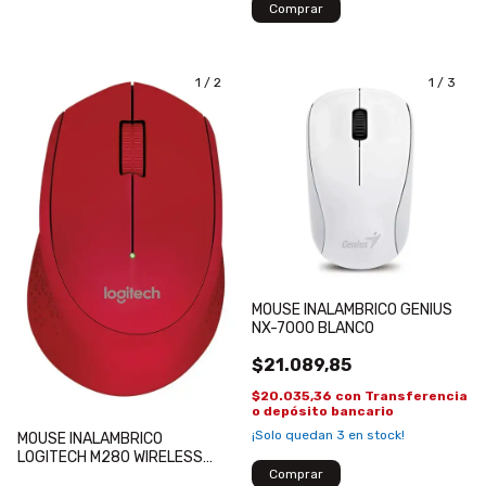
1
/
2
1
/
3
MOUSE INALAMBRICO GENIUS
NX-7000 BLANCO
$21.089,85
$20.035,36
con
Transferencia
o depósito bancario
¡Solo quedan
3
en stock!
MOUSE INALAMBRICO
LOGITECH M280 WIRELESS
USB RED