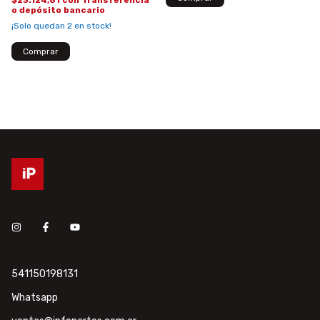
$23.124,81
con
Transferencia
o depósito bancario
¡Solo quedan
2
en stock!
541150198131
Whatsapp