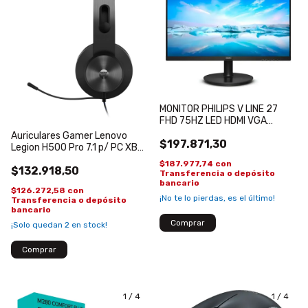
MONITOR PHILIPS V LINE 27
FHD 75HZ LED HDMI VGA
272V8LA/55
Auriculares Gamer Lenovo
$197.871,30
Legion H500 Pro 7.1 p/ PC XBox
PS4 Gaming Headset
$187.977,74
con
$132.918,50
Transferencia o depósito
bancario
$126.272,58
con
¡No te lo pierdas, es el último!
Transferencia o depósito
bancario
¡Solo quedan
2
en stock!
1
/
4
1
/
4