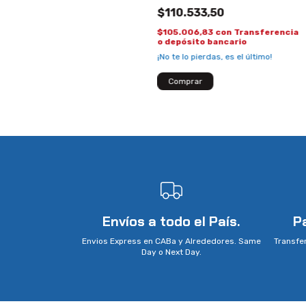
Retroilumunado Español
$110.533,50
$105.006,83
con
Transferencia
o depósito bancario
¡No te lo pierdas, es el último!
Envíos a todo el País.
P
Envios Express en CABa y Alrededores. Same
Transfer
Day o Next Day.