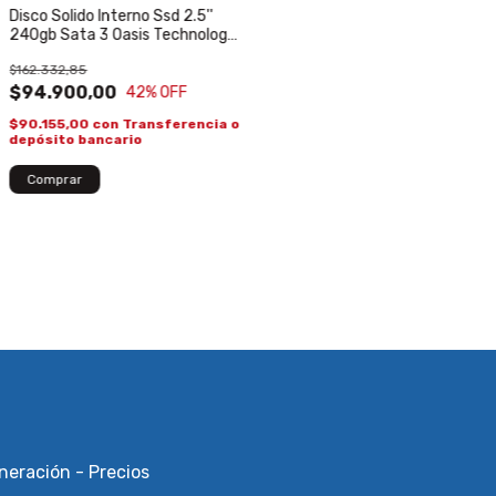
Disco Solido Interno Ssd 2.5''
240gb Sata 3 Oasis Technology
OA-SATAIII240GB
$162.332,85
$94.900,00
42
% OFF
$90.155,00
con
Transferencia o
depósito bancario
neración - Precios