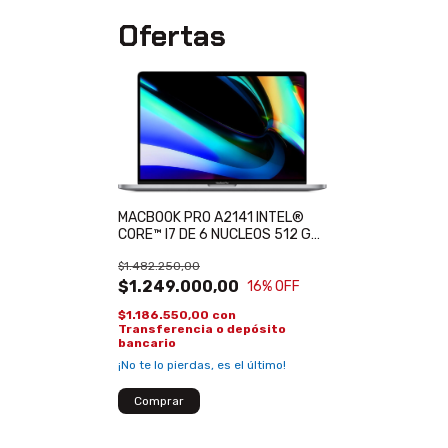
Ofertas
MACBOOK PRO A2141 INTEL®️
CORE™️ I7 DE 6 NUCLEOS 512 GB
SSD 16 GB DDR4 16 (3072 X
$1.482.250,00
1920 4K) 6H 219 CICLOS-AMD
RADEON PRO 5300M (4GB)
$1.249.000,00
16
% OFF
REACONDICIONA 2019
$1.186.550,00
con
Transferencia o depósito
bancario
¡No te lo pierdas, es el último!