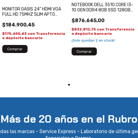
NOTEBOOK DELL 3510 CORE I3-
MONITOR OASIS 24" HDMI VGA
10 GEN DDR4 8GB SSD 128GB
FULL HD 75MHZ SLIM APTO
15.6 FULL HD REACONDICIONADA
SOPORTE VESA PARA
$876.645,00
$184.900,45
ESCRITORIO
$832.812,75
con
Transferencia
$175.655,43
con
Transferencia
o depósito bancario
o depósito bancario
¡Solo quedan
2
en stock!
Más de 20 años en el Rubro
das las marcas - Service Express - Laboratorio de última ge