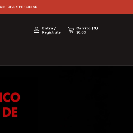
@INFOPARTES.COM.AR
Entrá
/
Carrito
(
0
)
Registráte
$0,00