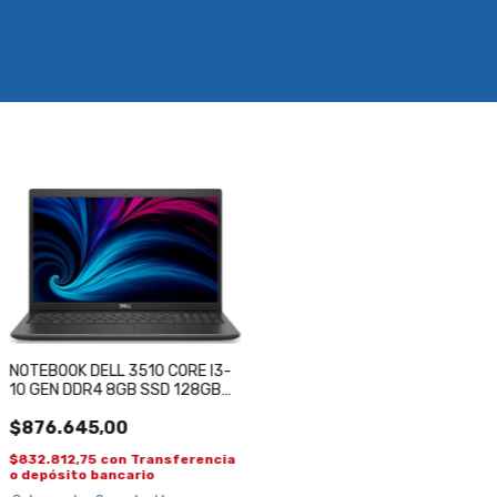
NOTEBOOK DELL 3510 CORE I3-
10 GEN DDR4 8GB SSD 128GB
15.6 FULL HD REACONDICIONADA
$876.645,00
$832.812,75
con
Transferencia
o depósito bancario