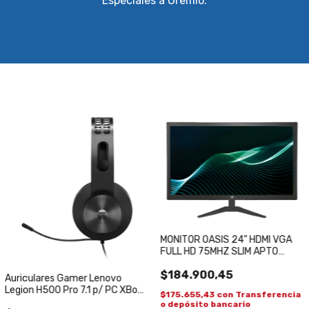
Especiales a Gremio.
MONITOR OASIS 24" HDMI VGA
FULL HD 75MHZ SLIM APTO
SOPORTE VESA PARA
$184.900,45
ESCRITORIO
Auriculares Gamer Lenovo
Legion H500 Pro 7.1 p/ PC XBox
$175.655,43
con
Transferencia
PS4 Gaming Headset
o depósito bancario