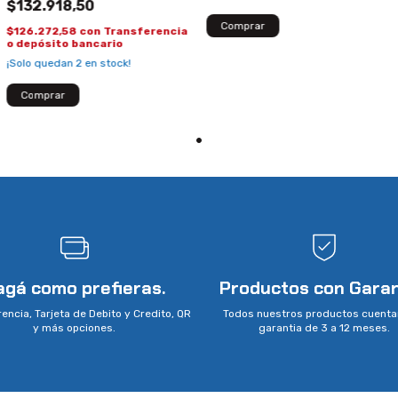
$132.918,50
$126.272,58
con
Transferencia
o depósito bancario
¡Solo quedan
2
en stock!
agá como prefieras.
Productos con Garan
encia, Tarjeta de Debito y Credito, QR
Todos nuestros productos cuenta
y más opciones.
garantia de 3 a 12 meses.