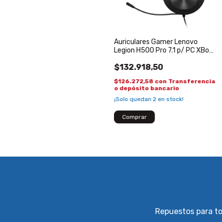
Auriculares Gamer Lenovo
Legion H500 Pro 7.1 p/ PC XBox
PS4 Gaming Headset
$132.918,50
$126.272,58
con
Transferencia
o depósito bancario
¡Solo quedan
2
en stock!
Repuestos para to