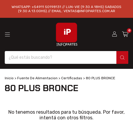
WHATSAPP: +54911 50198131 // LUN-VIE (9:30 A 18HS) SABADOS
(9:30 A 13:00HS) // EMAIL:
VENTAS@INFOPARTES.COM.AR
0
Inicio
>
Fuente De Alimentacion
>
Certificadas
>
80 PLUS BRONCE
80 PLUS BRONCE
No tenemos resultados para tu búsqueda. Por favor,
intentá con otros filtros.