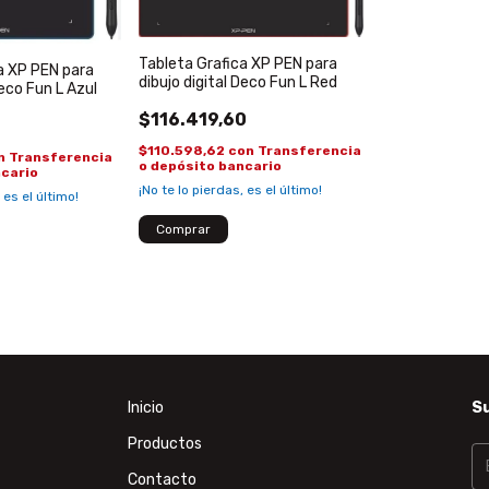
Tableta Grafica XP PEN para
a XP PEN para
dibujo digital Deco Fun L Red
Deco Fun L Azul
$116.419,60
$110.598,62
con
Transferencia
n
Transferencia
o depósito bancario
ncario
¡No te lo pierdas, es el último!
 es el último!
Inicio
Su
Productos
Contacto