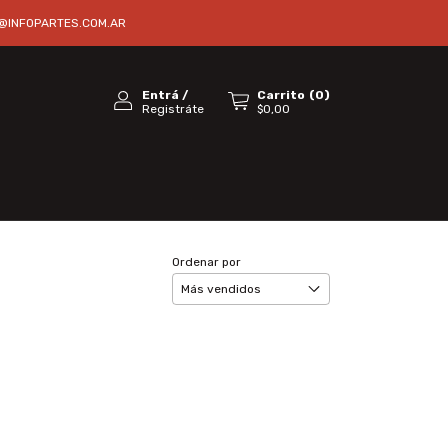
@INFOPARTES.COM.AR
Entrá
/
Carrito
(
0
)
Registráte
$0,00
Ordenar por