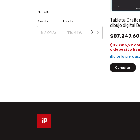
PRECIO
Tableta Grafic
Desde
Hasta
dibujo digital 
$87.247,60
$82.885,22
co
o depósito ba
¡No te lo pierdas,