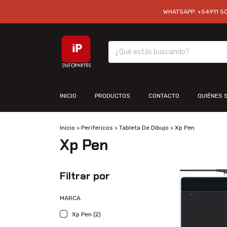
WHATSAPP: +54911 501
INICIO
PRODUCTOS
CONTACTO
QUIÉNES 
Inicio
>
Perifericos
>
Tableta De Dibujo
>
Xp Pen
Xp Pen
Filtrar por
MARCA
Xp Pen (2)