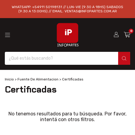
WHATSAPP: +54911 50198131 // LUN-VIE (9:30 A 18HS) SABADOS
(9:30 A 13:00HS) // EMAIL:
VENTAS@INFOPARTES.COM.AR
0
Inicio
>
Fuente De Alimentacion
>
Certificadas
Certificadas
No tenemos resultados para tu búsqueda. Por favor,
intentá con otros filtros.