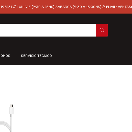
98131 // LUN-VIE (9:30 A 18HS) SABADOS (9:30 A 13:00HS) // EMAIL:
VENTAS
SOMOS
SERVICIO TECNICO