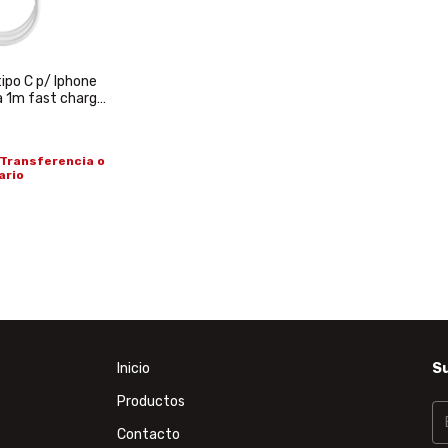
tipo C p/ Iphone
a 1m fast charge
Transferencia o
ario
Inicio
Su
Productos
Contacto