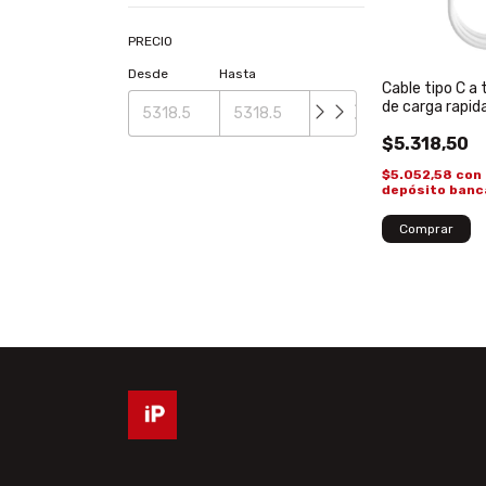
PRECIO
Desde
Hasta
Cable tipo C a 
de carga rapid
Original
$5.318,50
$5.052,58
con
depósito banc