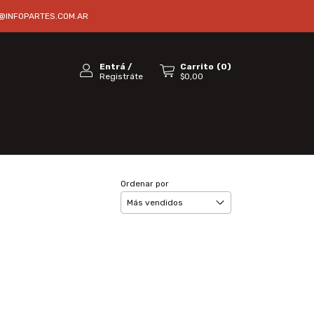
@INFOPARTES.COM.AR
Entrá
/
Carrito
(
0
)
Registráte
$0,00
Ordenar por