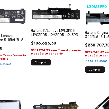
Bateria P/Lenovo L19L3PD5
Bateria Origin
L19C3PD5 L19M3PD5 L19L3PD5
al Lenovo
3 14ITL6 15IT
THINKPAD E14 E15 Gen 2
on 5-15IAH7H 5-
L20L3PF0 3, Ge
$106.626,30
6IAH7H L21M4PC2
$230.787,7
V15, V17, G2
80
$101.294,99
con
Transferencia
$219.248,32
co
o depósito bancario
on
Transferencia
o depósito ban
ncario
¡No te lo pierdas,
n stock!