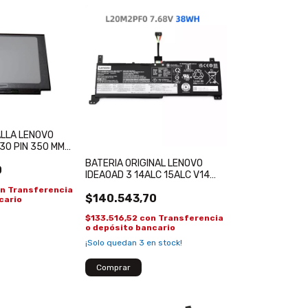
ALLA LENOVO
 30 PIN 350 MM
A315 HP 15-DY
BATERIA ORIGINAL LENOVO
0
IDEAOAD 3 14ALC 15ALC V14
V15 V17 G2 L20M2PF0
on
Transferencia
$140.543,70
L20B2PF0
cario
$133.516,52
con
Transferencia
o depósito bancario
¡Solo quedan
3
en stock!