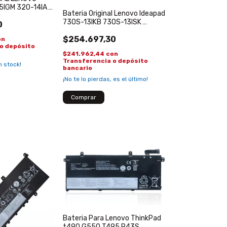
5IGM 320-14IA
Bateria Original Lenovo Ideapad
M2PB1 L16C2PB2
730S-13IKB 730S-13ISK
0
L15M4PC0 L15L4PC0
$254.697,30
on
o depósito
$241.962,44
con
Transferencia o depósito
 stock!
bancario
¡No te lo pierdas, es el último!
Bateria Para Lenovo ThinkPad
t490 G550 T495 P43S