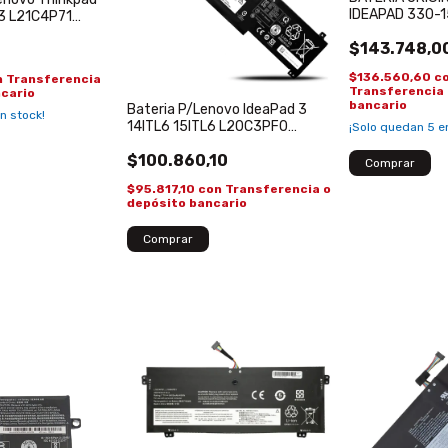
IDEAPAD 330-1
3 L21C4P71
L17L2PF1/L16
C4PH1
$143.748,0
$136.560,60
c
n
Transferencia
Transferencia 
ncario
bancario
Bateria P/Lenovo IdeaPad 3
n stock!
14ITL6 15ITL6 L20C3PF0
¡Solo quedan
5
en
L20L3PF0 3, Gen 6, 14ITL6, V14,
$100.860,10
V15, V17, G2
$95.817,10
con
Transferencia o
depósito bancario