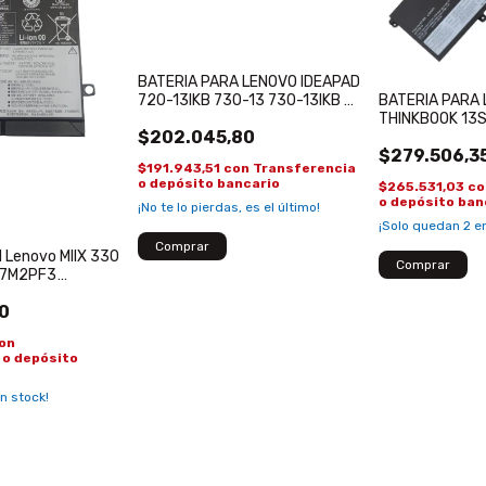
BATERIA PARA LENOVO IDEAPAD
720-13IKB 730-13 730-13IKB
BATERIA PARA
13IW L16L4PBA L16C4PB1
THINKBOOK 13S
$202.045,80
L16M4PB1
L19M4PDD L19
$279.506,3
$191.943,51
con
Transferencia
o depósito bancario
$265.531,03
co
o depósito ban
¡No te lo pierdas, es el último!
¡Solo quedan
2
en
al Lenovo MIIX 330
17M2PF3
S2PF3 L17C2PF1
0
on
 o depósito
n stock!