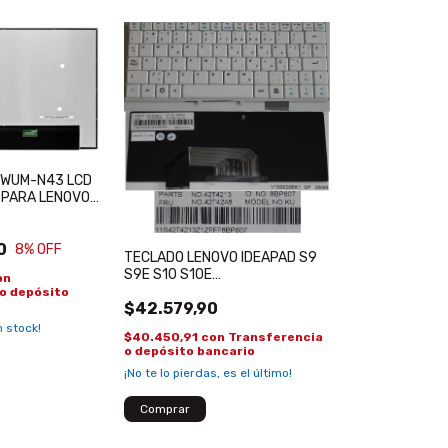
0WUM-N43 LCD
 PARA LENOVO
E16 L16 GEN 1
iron 16 5620
0
8
% OFF
TECLADO LENOVO IDEAPAD S9
S9E S10 S10E
on
42T4375/45N2029 ESPAÑOL
o depósito
$42.579,90
BLANCO
 stock!
$40.450,91
con
Transferencia
o depósito bancario
¡No te lo pierdas, es el último!