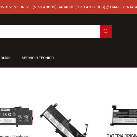
98131 // LUN-VIE (9:30 A 18HS) SABADOS (9:30 A 13:00HS) // EMAIL:
VENTAS
SOMOS
SERVICIO TECNICO
BATERIA ORIGI
Lenovo Thinkpad