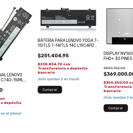
BATERIA PARA LENOVO YOGA 7-
15ITL5 7-14ITL5 14C L19C4PDC
L19L4PDC L19M4PDC
DISPLAY NV16
$251.404,95
FHD+ 30 PINES
THINKPAD P16V 
$238.834,70
con
$400.752,00
Transferencia o depósito
GEN 2 Dell Insp
bancario
5625
$369.000,0
INAL LENOVO
¡Solo quedan
2
en stock!
 C740-15IML
$350.550,00
c
1TD L18M3PFA
Transferencia 
0
bancario
¡Solo quedan
2
en
con
 o depósito
 es el último!