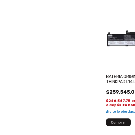
BATERIA ORIG
THINKPAD L14 
L22X3P70 L2
$259.545,0
$246.567,75
c
o depósito ba
¡No te lo pierdas,