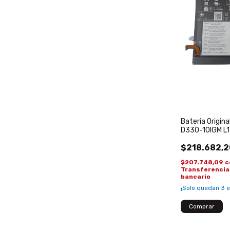
Bateria Origin
D330-10IGM L
L17L2PF3 L17
$218.682,2
$207.748,09
c
Transferencia
bancario
¡Solo quedan
3
e