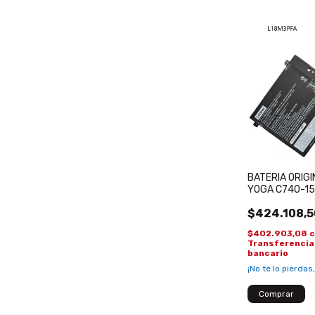
BATERIA ORIG
YOGA C740-15
C740-15IML-8
$424.108,5
L18D3PF2
$402.903,08
Transferencia
bancario
¡No te lo pierdas,