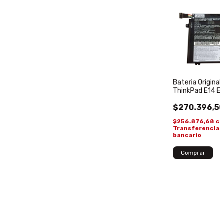
Bateria Origin
ThinkPad E14 
L17C3P51 SB1
$270.396,5
$256.876,68
c
Transferencia
bancario