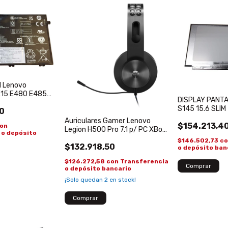
al Lenovo
E15 E480 E485
DISPLAY PANT
0K79606
S145 15.6 SLIM
0
IDEAPAD ACER 
Auriculares Gamer Lenovo
$154.213,4
HD
on
Legion H500 Pro 7.1 p/ PC XBox
 o depósito
PS4 Gaming Headset
$146.502,73
c
$132.918,50
o depósito ban
$126.272,58
con
Transferencia
o depósito bancario
¡Solo quedan
2
en stock!