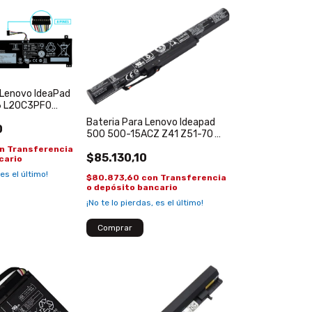
a Lenovo IdeaPad
L6 L20C3PF0
n 6, 14ITL6, V14,
Bateria Para Lenovo Ideapad
0
500 500-15ACZ Z41 Z51-70
L14S4A01 14.8v
n
Transferencia
$85.130,10
cario
 es el último!
$80.873,60
con
Transferencia
o depósito bancario
¡No te lo pierdas, es el último!