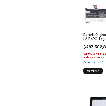
Bateria Origin
L21D4PC1 Legi
15ARH7 Pro-1
$283.302,
L2 1B4PC0
$269.137,66
c
o depósito ba
¡Solo quedan
3
e