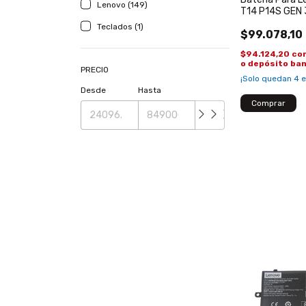
Lenovo (149)
T14 P14S GEN 
L21M3P71 L17
Teclados (1)
$99.078,10
$94.124,20
co
o depósito ba
PRECIO
¡Solo quedan
4
e
Desde
Hasta