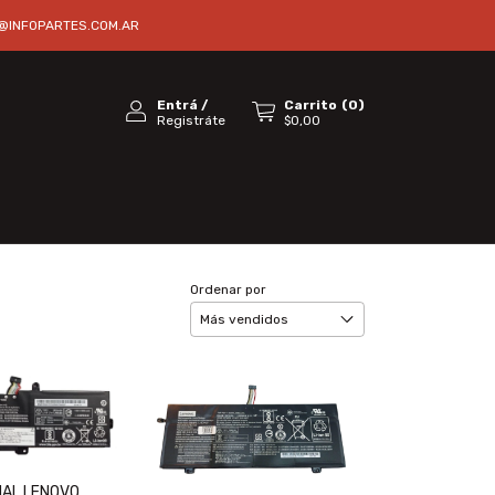
@INFOPARTES.COM.AR
Entrá
/
Carrito
(
0
)
Registráte
$0,00
Ordenar por
NAL LENOVO