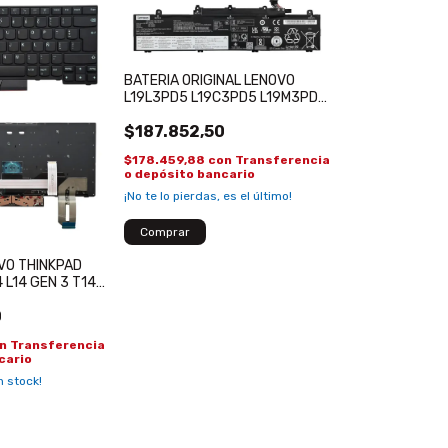
BATERIA ORIGINAL LENOVO
L19L3PD5 L19C3PD5 L19M3PD5
L19L3PD5 THINKPAD E14 E15
$187.852,50
GEN 2
$178.459,88
con
Transferencia
o depósito bancario
¡No te lo pierdas, es el último!
VO THINKPAD
 L14 GEN 3 T14
LUMINADO
0
n
Transferencia
cario
 stock!