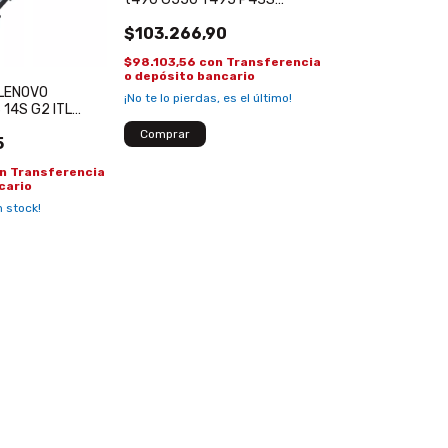
L18M3P73 L18M4P73 L18C3P72
$103.266,90
SB10K97646
$98.103,56
con
Transferencia
o depósito bancario
 LENOVO
¡No te lo pierdas, es el último!
 14S G2 ITL
L4PDD L19D4PDD
5
n
Transferencia
cario
 stock!