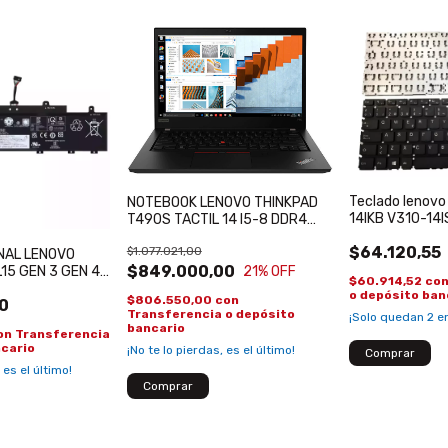
Teclado lenovo
NOTEBOOK LENOVO THINKPAD
14IKB V310-14
T490S TACTIL 14 I5-8 DDR4
16GB SSD 256GB
$64.120,55
$1.077.021,00
REACONDICIONADA WIN 11 PRO
INAL LENOVO
$849.000,00
L15 GEN 3 GEN 4
21
% OFF
$60.914,52
co
2M3P70
o depósito ban
$806.550,00
con
0
Transferencia o depósito
¡Solo quedan
2
en
bancario
on
Transferencia
ncario
¡No te lo pierdas, es el último!
 es el último!