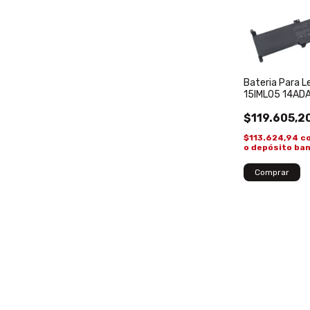
Bateria Para 
15IML05 14AD
L19L3PF5 L19
$119.605,2
$113.624,94
c
o depósito ba