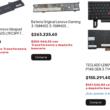
Bateria Original Lenovo Gaming
3-15IMH05 3-15IMH05
Lenovo Ideapad
L19M3PF7 L19D3PF4 L19M3PF4
A05 L19C3PF7
$263.225,60
D3PF5
0
$250.064,32
con
Transferencia o depósito
bancario
on
Transferencia
ncario
TECLADO LENO
P14S GEN 3 T14
GEN 4 RETROI
$155.291,4
$147.526,83
co
o depósito ban
¡Solo quedan
4
en