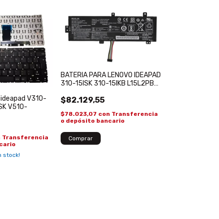
BATERIA PARA LENOVO IDEAPAD
310-15ISK 310-15IKB L15L2PB4
310-15IAP
 ideapad V310-
$82.129,55
ISK V510-
$78.023,07
con
Transferencia
o depósito bancario
n
Transferencia
cario
 stock!