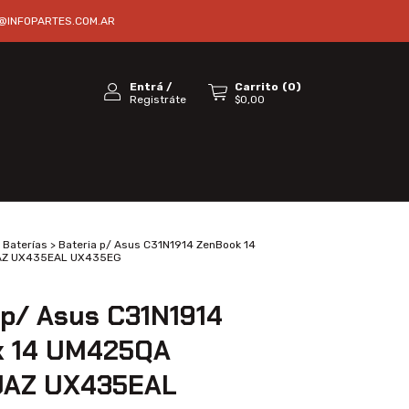
@INFOPARTES.COM.AR
Entrá
/
Carrito
(
0
)
Registráte
$0,00
Baterías
>
Bateria p/ Asus C31N1914 ZenBook 14
Z UX435EAL UX435EG
 p/ Asus C31N1914
k 14 UM425QA
AZ UX435EAL