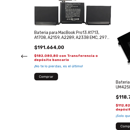
Bateria para MacBook Pro13 A1713,
A1708, A2159, A2289, A2338 EMC, 2978,
EMC, 3164, MacBook Pro 13
$191.664,00
 13-V 13-V000
WH
$182.080,80
con
Transferencia o
depósito bancario
¡No te lo pierdas, es el último!
rencia o
Bateri
UM425I
WH
$118.
$112.8
depósi
¡Solo q