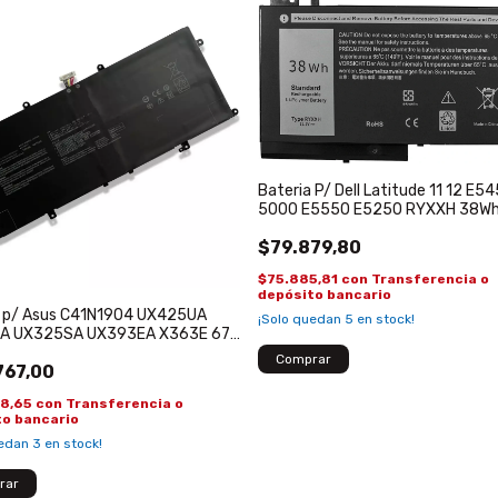
Bateria P/ Dell Latitude 11 12 E5
5000 E5550 E5250 RYXXH 38W
$79.879,80
$75.885,81
con
Transferencia o
depósito bancario
a p/ Asus C41N1904 UX425UA
¡Solo quedan
5
en stock!
A UX325SA UX393EA X363E 67
767,00
28,65
con
Transferencia o
to bancario
uedan
3
en stock!