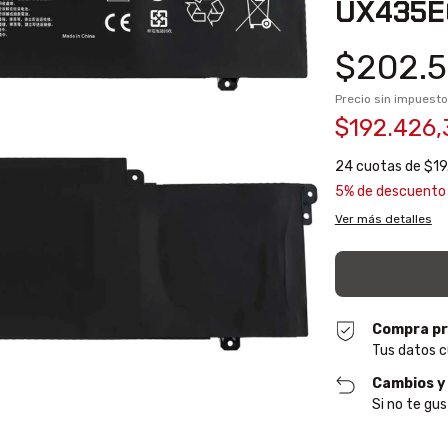
UX435E
$202.5
Precio sin impuest
$192.426
24
cuotas de
$19
5% de descuento
Ver más detalles
Compra pr
Tus datos c
Cambios y
Si no te gus