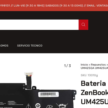
98131 // LUN-VIE (9:30 A 18HS) SABADOS (9:30 A 13:00HS) // EMAIL:
VENTAS
SOMOS
SERVICIO TECNICO
Inicio
>
Repuestos
>
1
/
3
UM425QA UM425UA
SKU:
13010g
Bateria
ZenBoo
UM425U