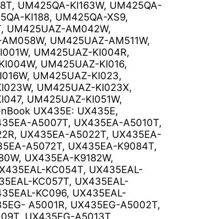
18T, UM425QA-KI163W, UM425QA-
25QA-KI188, UM425QA-XS9,
, UM425UAZ-AM042W,
-AM058W, UM425UAZ-AM511W,
I001W, UM425UAZ-KI004R,
KI004W, UM425UAZ-KI016,
I016W, UM425UAZ-KI023,
I023W, UM425UAZ-KI023X,
I047, UM425UAZ-KI051W,
enBook UX435E: UX435E,
435EA-A5007T, UX435EA-A5010T,
2R, UX435EA-A5022T, UX435EA-
35EA-A5072T, UX435EA-K9084T,
80W, UX435EA-K9182W,
X435EAL-KC054T, UX435EAL-
35EAL-KC057T, UX435EAL-
435EAL-KC096, UX435EAL-
35EG- A5001R, UX435EG-A5002T,
09T, UX435EG-A5013T,