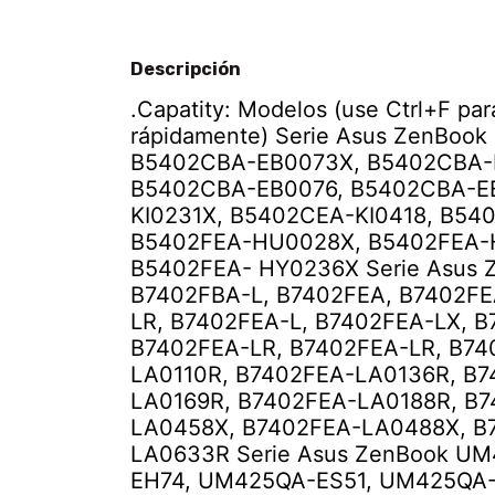
Descripción
.Capatity: Modelos (use Ctrl+F pa
rápidamente) Serie Asus ZenBoo
B5402CBA-EB0073X, B5402CBA-
B5402CBA-EB0076, B5402CBA-E
KI0231X, B5402CEA-KI0418, B540
B5402FEA-HU0028X, B5402FEA-
B5402FEA- HY0236X Serie Asus 
B7402FBA-L, B7402FEA, B7402FE
LR, B7402FEA-L, B7402FEA-LX, B
B7402FEA-LR, B7402FEA-LR, B74
LA0110R, B7402FEA-LA0136R, B
LA0169R, B7402FEA-LA0188R, B
LA0458X, B7402FEA-LA0488X, B
LA0633R Serie Asus ZenBook U
EH74, UM425QA-ES51, UM425QA-