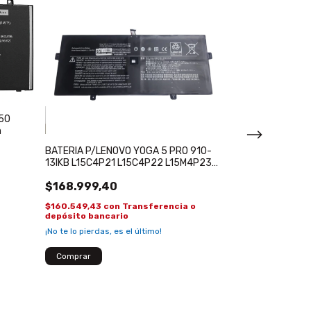
450
h
BATERIA P/LENOVO YOGA 5 PRO 910-
13IKB L15C4P21 L15C4P22 L15M4P23
Bateria p/ As
80VF
X540LA-SI302 
$168.999,40
$82.618,80
$160.549,43
con
Transferencia o
depósito bancario
$78.487,86
con
¡No te lo pierdas, es el último!
depósito banca