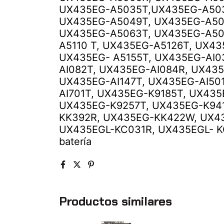
UX435EG-A5035T,UX435EG-A503
UX435EG-A5049T, UX435EG-A50
UX435EG-A5063T, UX435EG-A50
A5110 T, UX435EG-A5126T, UX4
UX435EG- A5155T, UX435EG-AI0
AI082T, UX435EG-AI084R, UX435
UX435EG-AI147T, UX435EG-AI50
AI701T, UX435EG-K9185T, UX43
UX435EG-K9257T, UX435EG-K94
KK392R, UX435EG-KK422W, UX4
UX435EGL-KC031R, UX435EGL- KC0
batería
Productos similares