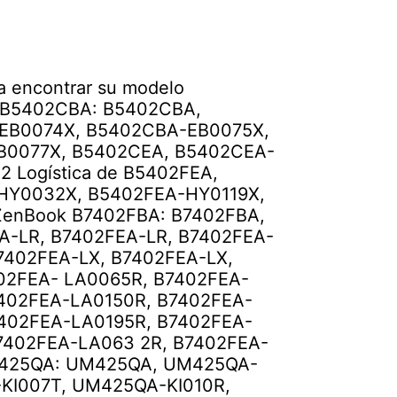
ra encontrar su modelo
k B5402CBA: B5402CBA,
EB0074X, B5402CBA-EB0075X,
B0077X, B5402CEA, B5402CEA-
2 Logística de B5402FEA,
HY0032X, B5402FEA-HY0119X,
ZenBook B7402FBA: B7402FBA,
A-LR, B7402FEA-LR, B7402FEA-
7402FEA-LX, B7402FEA-LX,
02FEA- LA0065R, B7402FEA-
7402FEA-LA0150R, B7402FEA-
7402FEA-LA0195R, B7402FEA-
7402FEA-LA063 2R, B7402FEA-
M425QA: UM425QA, UM425QA-
KI007T, UM425QA-KI010R,