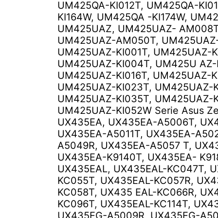
UM425QA-KI012T, UM425QA-KI0
KI164W, UM425QA -KI174W, UM4
UM425UAZ, UM425UAZ- AM008T
UM425UAZ-AM050T, UM425UAZ
UM425UAZ-KI001T, UM425UAZ-K
UM425UAZ-KI004T, UM425U AZ-
UM425UAZ-KI016T, UM425UAZ-K
UM425UAZ-KI023T, UM425UAZ-K
UM425UAZ-KI035T, UM425UAZ-K
UM425UAZ-KI052W Serie Asus Z
UX435EA, UX435EA-A5006T, UX
UX435EA-A5011T, UX435EA-A502
A5049R, UX435EA-A5057 T, UX4
UX435EA-K9140T, UX435EA- K91
UX435EAL, UX435EAL-KC047T, U
KC055T, UX435EAL-KC057R, UX4
KC058T, UX435 EAL-KC066R, UX
KC096T, UX435EAL-KC114T, UX4
UX435EG-A5009R, UX435EG-A50