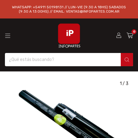
WHATSAPP: +54911 50198131 // LUN-VIE (9:30 A 18HS) SABADOS
(9:30 A 13:00HS) // EMAIL:
VENTAS@INFOPARTES.COM.AR
0
1
/
3