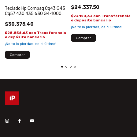
30 PINES
$24.337,50
Teclado Hp Compaq Cq43 G43
Cq57 430 435 630 G4-1000
$23.120,63
con
Transferencia
G6 G6t
o depósito bancario
$30.375,40
¡No te lo pierdas, es el último!
$28.856,63
con
Transferencia
o depósito bancario
¡No te lo pierdas, es el último!