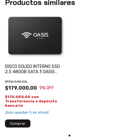
Productos similares
DISCO SOLIDO INTERNO SSD
2.5 480GB SATA 3 OASIS
TECHNOLOGY OA-
$195.945,05
SATAIII480GB
$179.000,00
9
% OFF
$170.050,00
con
Transferencia o depósito
bancario
¡Solo quedan
5
en stock!