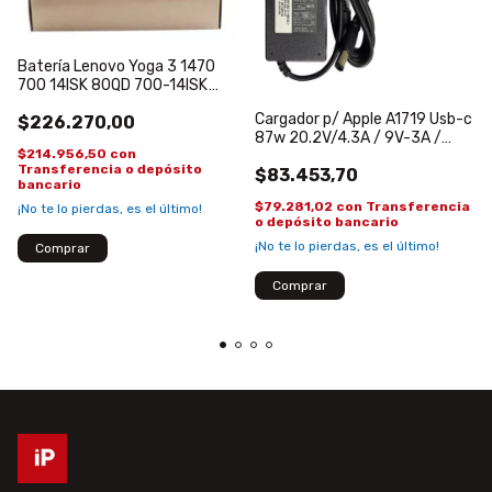
Batería Lenovo Yoga 3 1470
700 14ISK 80QD 700-14ISK
L14M4P72 L14S4P72
Cargador p/ Apple A1719 Usb-c
$226.270,00
87w 20.2V/4.3A / 9V-3A /
$214.956,50
con
5.2V-2.4A Magasafe 3
Transferencia o depósito
$83.453,70
bancario
$79.281,02
con
Transferencia
¡No te lo pierdas, es el último!
o depósito bancario
¡No te lo pierdas, es el último!