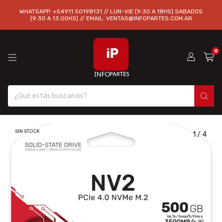
WHATSAPP: +54911 50198131 // LUN-VIE (9:30 A 18HS) SABADOS
(9:30 A 13:00HS) // EMAIL:
VENTAS@INFOPARTES.COM.AR
0
SIN STOCK
1
/
4