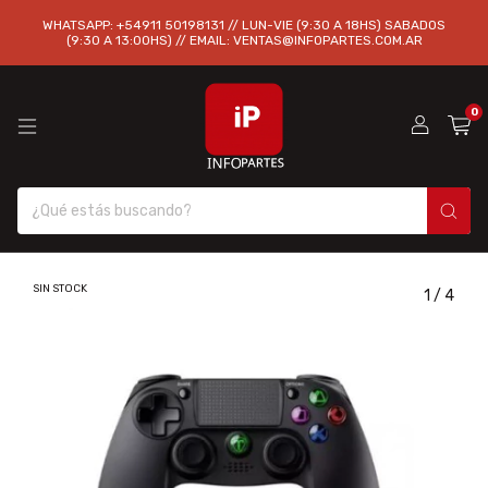
WHATSAPP: +54911 50198131 // LUN-VIE (9:30 A 18HS) SABADOS
(9:30 A 13:00HS) // EMAIL:
VENTAS@INFOPARTES.COM.AR
0
SIN STOCK
1
/
4