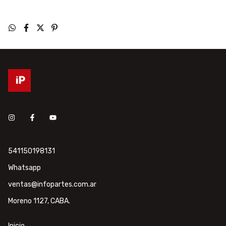
541150198131
Whatsapp
ventas@infopartes.com.ar
Moreno 1127, CABA.
Inicio