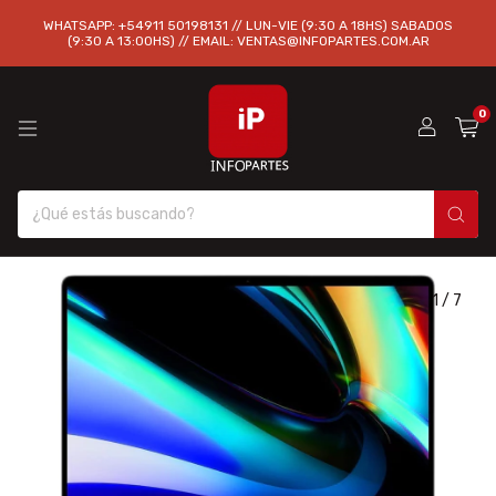
WHATSAPP: +54911 50198131 // LUN-VIE (9:30 A 18HS) SABADOS
(9:30 A 13:00HS) // EMAIL:
VENTAS@INFOPARTES.COM.AR
0
1
/
7