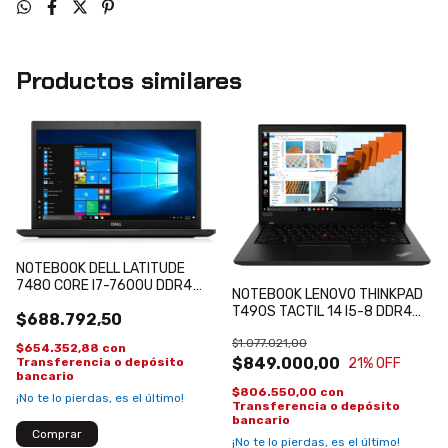
Productos similares
NOTEBOOK DELL LATITUDE
7480 CORE I7-7600U DDR4
NOTEBOOK LENOVO THINKPAD
8GB SSD 256GB 14 FHD
T490S TACTIL 14 I5-8 DDR4
$688.792,50
REACONDICIONADA
16GB SSD 256GB
$1.077.021,00
REACONDICIONADA WIN 11 PRO
$654.352,88
con
$849.000,00
Transferencia o depósito
21
% OFF
bancario
$806.550,00
con
¡No te lo pierdas, es el último!
Transferencia o depósito
bancario
¡No te lo pierdas, es el último!