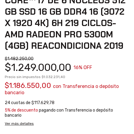
CORE™️ I7 DE 6 NUCLEOS 512
GB SSD 16 GB DDR4 16 (3072
X 1920 4K) 6H 219 CICLOS-
AMD RADEON PRO 5300M
(4GB) REACONDICIONA 2019
$1.482.250,00
$1.249.000,00
16
% OFF
Precio sin impuestos
$1.032.231,40
$1.186.550,00
con
Transferencia o depósito
bancario
24
cuotas de
$117.629,78
5% de descuento
pagando con Transferencia o depósito
bancario
Ver más detalles