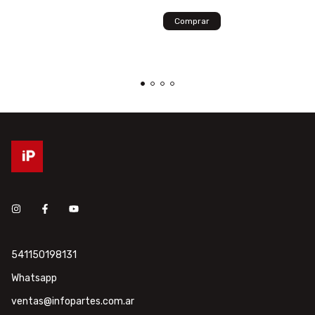
541150198131
Whatsapp
ventas@infopartes.com.ar