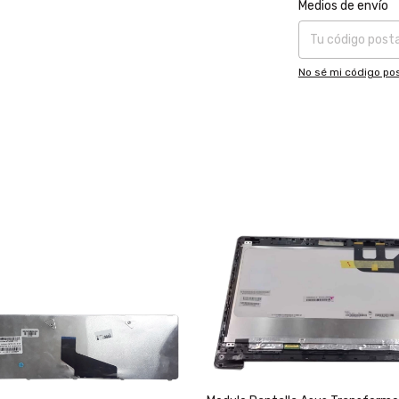
Entregas para el CP
Medios de envío
No sé mi código pos