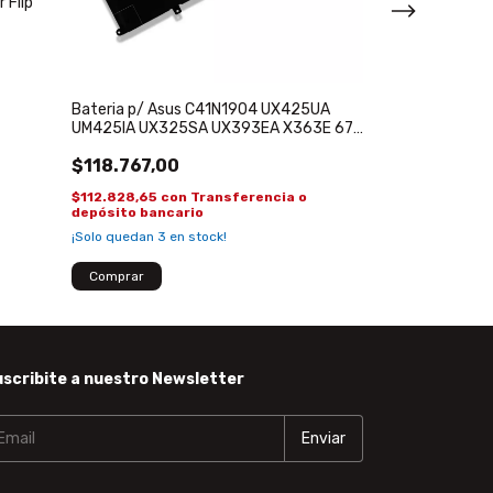
 Flip
Bateria P/Asus
A40 K42 B52 N
Bateria p/ Asus C41N1904 UX425UA
$93.243,70
UM425IA UX325SA UX393EA X363E 67
WH
$88.581,52
con
depósito banca
$118.767,00
$112.828,65
con
Transferencia o
depósito bancario
¡Solo quedan
3
en stock!
scribite a nuestro Newsletter