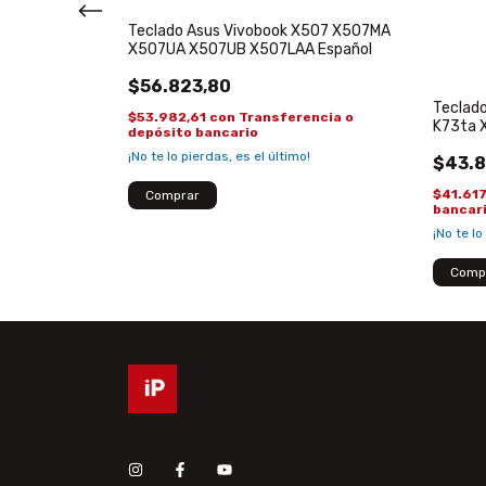
Teclado Asus Vivobook X507 X507MA
X507UA X507UB X507LAA Español
X540S X540L
1N1519
$56.823,80
Teclad
$53.982,61
con
Transferencia o
K73ta 
depósito bancario
encia o
¡No te lo pierdas, es el último!
$43.8
$41.617
bancar
¡No te lo