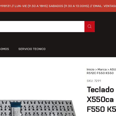
98131 // LUN-VIE (9:30 A 18HS) SABADOS (9:30 A 13:00HS) // EMAIL:
VENTAS
SOMOS
SERVICIO TECNICO
Inicio
>
Marca
>
ASU
R512C F550 K550
SKU:
7291
Teclado
X550ca
F550 K