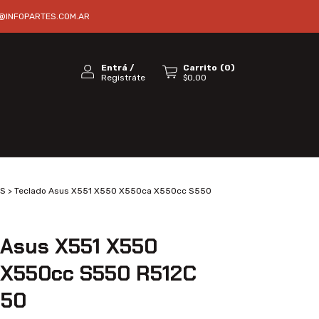
@INFOPARTES.COM.AR
Entrá
/
Carrito
(
0
)
Registráte
$0,00
S
>
Teclado Asus X551 X550 X550ca X550cc S550
 Asus X551 X550
 X550cc S550 R512C
550