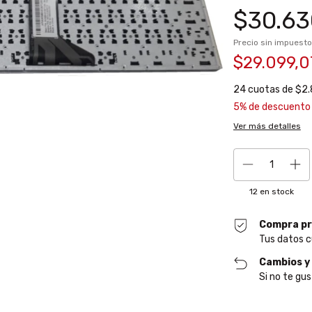
$30.63
Precio sin impuest
$29.099,
24
cuotas de
$2.
5% de descuento
Ver más detalles
12
en stock
Compra pr
Tus datos c
Cambios y
Si no te gus