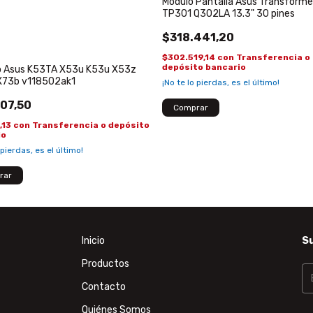
Modulo Pantalla Asus Transformer
TP301 Q302LA 13.3" 30 pines
$318.441,20
$302.519,14
con
Transferencia o
depósito bancario
o Asus K53TA X53u K53u X53z
X73b v118502ak1
¡No te lo pierdas, es el último!
07,50
,13
con
Transferencia o depósito
io
 pierdas, es el último!
Inicio
Su
Productos
Contacto
Quiénes Somos