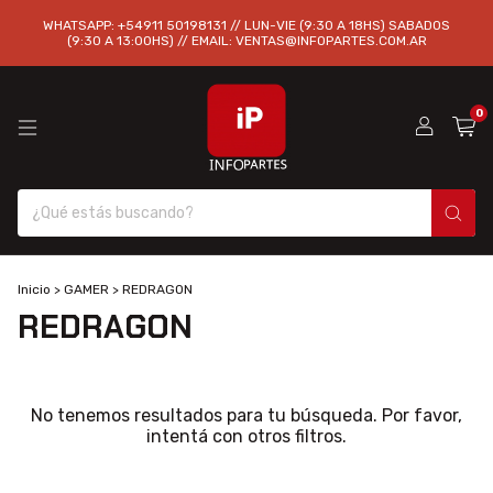
WHATSAPP: +54911 50198131 // LUN-VIE (9:30 A 18HS) SABADOS
(9:30 A 13:00HS) // EMAIL:
VENTAS@INFOPARTES.COM.AR
0
Inicio
>
GAMER
>
REDRAGON
REDRAGON
No tenemos resultados para tu búsqueda. Por favor,
intentá con otros filtros.