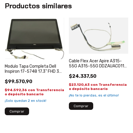
Productos similares
Cable Flex Acer Apire A315-
55G A315-55G DDZAUAC011
Modulo Tapa Completa Dell
30 PINES
Inspiron 17-5748 17.3" FHD 30
$24.337,50
Pines LED Bisagras Flex Marco
$99.570,90
$23.120,63
con
Transferencia
o depósito bancario
$94.592,36
con
Transferencia
o depósito bancario
¡No te lo pierdas, es el último!
¡Solo quedan
2
en stock!