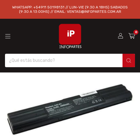
WHATSAPP: +54911 50198131 // LUN-VIE (9:30 A 18HS) SABADOS
(9:30 A 13:00HS) // EMAIL:
VENTAS@INFOPARTES.COM.AR
0