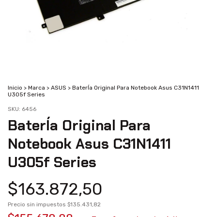
Inicio
>
Marca
>
ASUS
>
BaterÍa Original Para Notebook Asus C31N1411
U305f Series
SKU:
6456
BaterÍa Original Para
Notebook Asus C31N1411
U305f Series
$163.872,50
Precio sin impuestos
$135.431,82