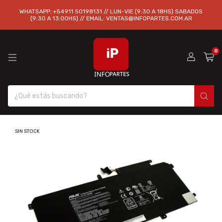
WHATSAPP: +54911 50198131 // LUN-VIE (9:30 A 18HS) SABADOS
(9:30 A 13:00HS) // EMAIL:
VENTAS@INFOPARTES.COM.AR
0
SIN STOCK