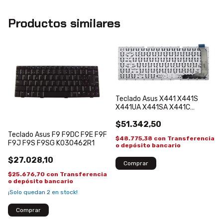
Productos similares
Teclado Asus X441 X441S
X441UA X441SA X441C
Español
$51.342,50
Teclado Asus F9 F9DC F9E F9F
$48.775,38
con
Transferencia
F9J F9S F9SG K030462R1
o depósito bancario
$27.028,10
$25.676,70
con
Transferencia
o depósito bancario
¡Solo quedan
2
en stock!