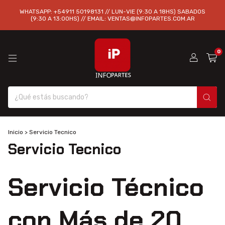
WHATSAPP: +54911 50198131 // LUN-VIE (9:30 A 18HS) SABADOS
(9:30 A 13:00HS) // EMAIL:
VENTAS@INFOPARTES.COM.AR
0
Inicio
>
Servicio Tecnico
Servicio Tecnico
Servicio Técnico
con Más de 20