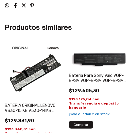
Productos similares
Bateria Para Sony Vaio VGP-
BPS9 VGP-BPS9 VGP-BPS9A
VGP-BPS9/B
$129.605,30
$123.125,04
con
Transferencia o depósito
BATERIA ORIGINAL LENOVO
bancario
V330-15IKB V530-14IKB
¡Solo quedan
2
en stock!
L17L2PB3 L17L2PB4 V130-
$129.831,90
15IKB V530-15IKB
$123.340,31
con