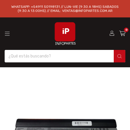
WHATSAPP: +54911 50198131 // LUN-VIE (9:30 A 18HS) SABADOS
(9:30 A 13:00HS) // EMAIL:
VENTAS@INFOPARTES.COM.AR
0