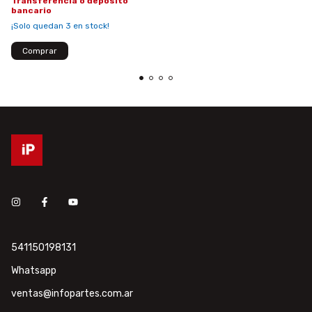
Transferencia o depósito
bancario
¡Solo quedan
3
en stock!
541150198131
Whatsapp
ventas@infopartes.com.ar