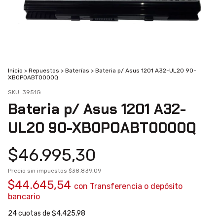
Inicio
>
Repuestos
>
Baterías
>
Bateria p/ Asus 1201 A32-UL20 90-
XB0POABT0000Q
SKU:
3951G
Bateria p/ Asus 1201 A32-
UL20 90-XB0POABT0000Q
$46.995,30
Precio sin impuestos
$38.839,09
$44.645,54
con
Transferencia o depósito
bancario
24
cuotas de
$4.425,98