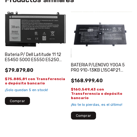
Bateria P/ Dell Latitude 11 12
E5450 5000 E5550 E5250
RYXXH 38Wh
BATERIA P/LENOVO YOGA 5
$79.879,80
PRO 910-13IKB L15C4P21
L15C4P22 L15M4P23 80VF
$75.885,81
con
Transferencia
$168.999,40
o depósito bancario
$160.549,43
con
¡Solo quedan
5
en stock!
Transferencia o depósito
bancario
¡No te lo pierdas, es el último!