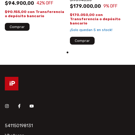
SATAIII480GB
$94.900,00
42
% OFF
$179.000,00
9
% OFF
$90.155,00
con
Transferencia
$170.050,00
con
o depósito bancario
Transferencia o depósito
bancario
¡Solo quedan
5
en stock!
541150198131