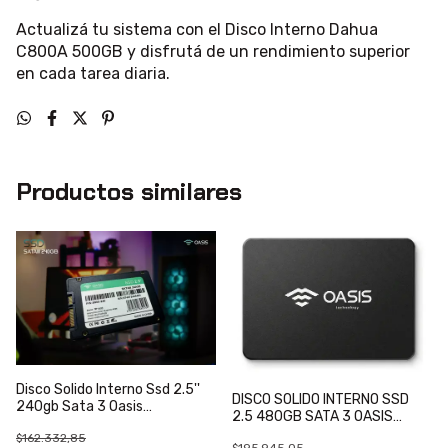
Actualizá tu sistema con el Disco Interno Dahua
C800A 500GB y disfrutá de un rendimiento superior
en cada tarea diaria.
Productos similares
Disco Solido Interno Ssd 2.5''
DISCO SOLIDO INTERNO SSD
240gb Sata 3 Oasis
2.5 480GB SATA 3 OASIS
Technology OA-SATAIII240GB
TECHNOLOGY OA-
$162.332,85
$195.945,05