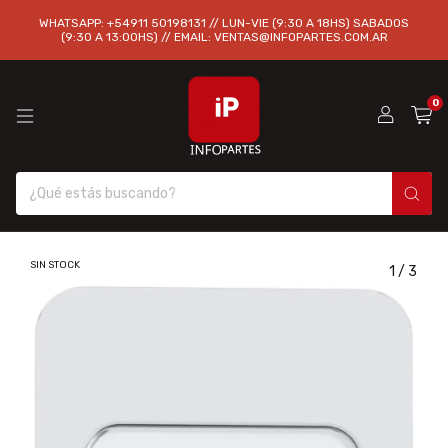
WHATSAPP: +54911 50198131 // LUN-VIE (9:30 A 18HS) SABADOS
(9:30 A 13:00HS) // EMAIL:
VENTAS@INFOPARTES.COM.AR
0
SIN STOCK
1
/
3