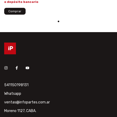
o depósito bancario
541150198131
Whatsapp
ventas@infopartes.com.ar
Moreno 1127, CABA.