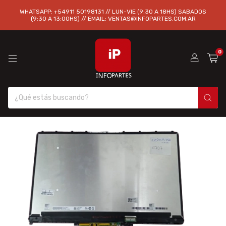
WHATSAPP: +54911 50198131 // LUN-VIE (9:30 A 18HS) SABADOS
(9:30 A 13:00HS) // EMAIL:
VENTAS@INFOPARTES.COM.AR
0