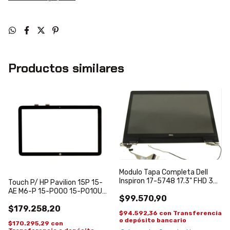
Productos similares
Modulo Tapa Completa Dell
Inspiron 17-5748 17.3" FHD 30
Touch P/ HP Pavilion 15P 15-
Pines LED Bisagras Flex Marco
AE M6-P 15-P000 15-P010US
$99.570,90
15-P204TU T156AWC-N30
$179.258,20
$94.592,36
con
Transferencia
o depósito bancario
$170.295,29
con