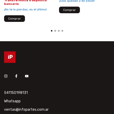
Transferencia o depósito
¡Solo quedan
2
en stock!
bancario
¡No te lo pierdas, es el último!
541150198131
Whatsapp
ventas@infopartes.com.ar