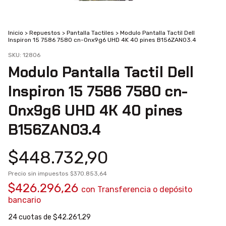
Inicio
>
Repuestos
>
Pantalla Tactiles
>
Modulo Pantalla Tactil Dell
Inspiron 15 7586 7580 cn-0nx9g6 UHD 4K 40 pines B156ZAN03.4
SKU:
12806
Modulo Pantalla Tactil Dell
Inspiron 15 7586 7580 cn-
0nx9g6 UHD 4K 40 pines
B156ZAN03.4
$448.732,90
Precio sin impuestos
$370.853,64
$426.296,26
con
Transferencia o depósito
bancario
24
cuotas de
$42.261,29