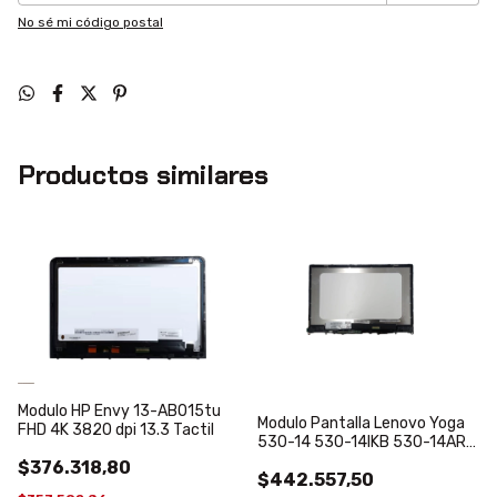
No sé mi código postal
Productos similares
Modulo HP Envy 13-AB015tu
Modulo Pantalla Lenovo Yoga
FHD 4K 3820 dpi 13.3 Tactil
530-14 530-14IKB 530-14ARR
Flex 30 pines
$376.318,80
$442.557,50