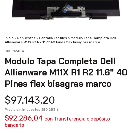
Inicio
>
Repuestos
>
Pantalla Tactiles
>
Modulo Tapa Completa Dell
Allienware M11X R1 R2 11.6" 40 Pines flex bisagras marco
SKU:
12484
Modulo Tapa Completa Dell
Allienware M11X R1 R2 11.6" 40
Pines flex bisagras marco
$97.143,20
Precio sin impuestos
$80.283,64
$92.286,04
con
Transferencia o depósito
bancario