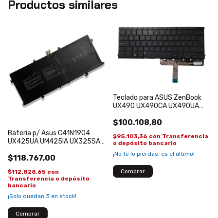
Productos similares
Teclado para ASUS ZenBook
UX490 UX490CA UX490UA
UX490UAR Español
$100.108,80
Retroiluminado Azul Y Dorado
Bateria p/ Asus C41N1904
$95.103,36
con
Transferencia
UX425UA UM425IA UX325SA
o depósito bancario
UX393EA X363E 67 WH
¡No te lo pierdas, es el último!
$118.767,00
$112.828,65
con
Transferencia o depósito
bancario
¡Solo quedan
3
en stock!