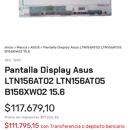
Inicio
>
Marca
>
ASUS
>
Pantalla Display Asus LTN156AT02 LTN156AT05
B156XW02 15.6
SKU:
1269
Pantalla Display Asus
LTN156AT02 LTN156AT05
B156XW02 15.6
$117.679,10
Precio sin impuestos
$97.255,45
$111.795,15
con
Transferencia o depósito bancario