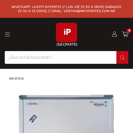
WHATSAPP: +54911 50198131 // LUN-VIE (9:30 A 18HS) SABADOS
(9:30 A 13:00HS) // EMAIL:
VENTAS@INFOPARTES.COM.AR
0
SIN STOCK