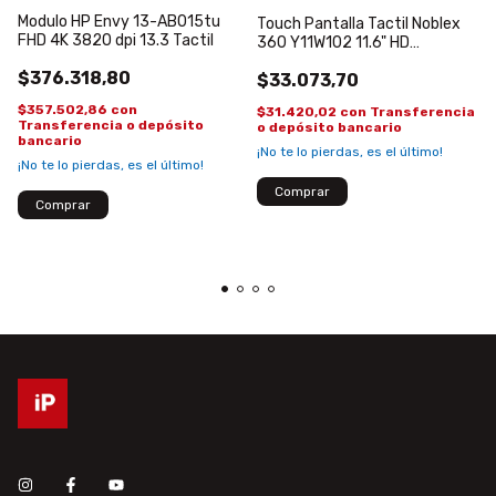
Modulo HP Envy 13-AB015tu
Touch Pantalla Tactil Noblex
FHD 4K 3820 dpi 13.3 Tactil
360 Y11W102 11.6" HD
PB116GGJ3373-R1
$376.318,80
$33.073,70
$357.502,86
con
$31.420,02
con
Transferencia
Transferencia o depósito
o depósito bancario
bancario
¡No te lo pierdas, es el último!
¡No te lo pierdas, es el último!