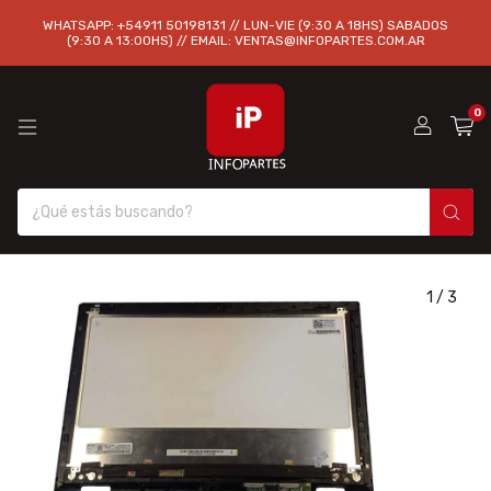
WHATSAPP: +54911 50198131 // LUN-VIE (9:30 A 18HS) SABADOS
(9:30 A 13:00HS) // EMAIL:
VENTAS@INFOPARTES.COM.AR
0
1
/
3