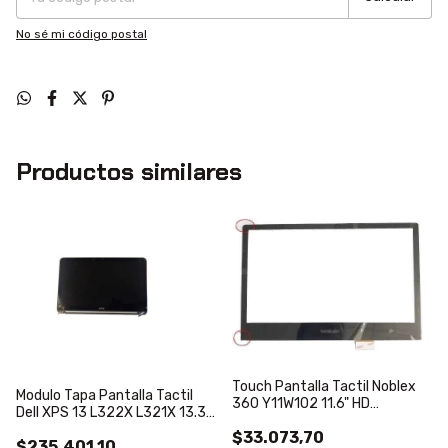
No sé mi código postal
Productos similares
Touch Pantalla Tactil Noblex
Modulo Tapa Pantalla Tactil
360 Y11W102 11.6" HD
Dell XPS 13 L322X L321X 13.3"
PB116GGJ3373-R1
40 pines DD0D13LC010
$33.073,70
$235.401,10
HDc/bisagras flex cover