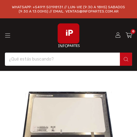
WHATSAPP: +54911 50198131 // LUN-VIE (9:30 A 18HS) SABADOS
(9:30 A 13:00HS) // EMAIL:
VENTAS@INFOPARTES.COM.AR
0