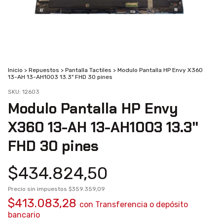
Inicio
>
Repuestos
>
Pantalla Tactiles
>
Modulo Pantalla HP Envy X360
13-AH 13-AH1003 13.3" FHD 30 pines
SKU:
12603
Modulo Pantalla HP Envy
X360 13-AH 13-AH1003 13.3"
FHD 30 pines
$434.824,50
Precio sin impuestos
$359.359,09
$413.083,28
con
Transferencia o depósito
bancario