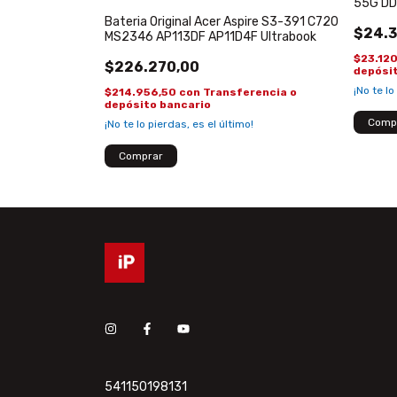
55G DD
5 5830
Bateria Original Acer Aspire S3-391 C720
$24.3
-571 NV57
MS2346 AP113DF AP11D4F Ultrabook
$23.12
$226.270,00
depósi
¡No te lo
encia o
$214.956,50
con
Transferencia o
depósito bancario
¡No te lo pierdas, es el último!
541150198131