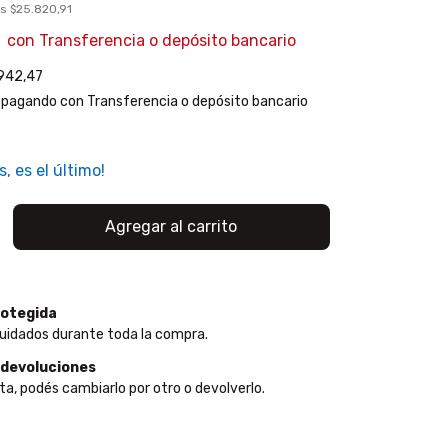
os
$25.820,91
4
con
Transferencia o depósito bancario
942,47
pagando con Transferencia o depósito bancario
s, es el último!
otegida
uidados durante toda la compra.
 devoluciones
ta, podés cambiarlo por otro o devolverlo.
:
Cambiar CP