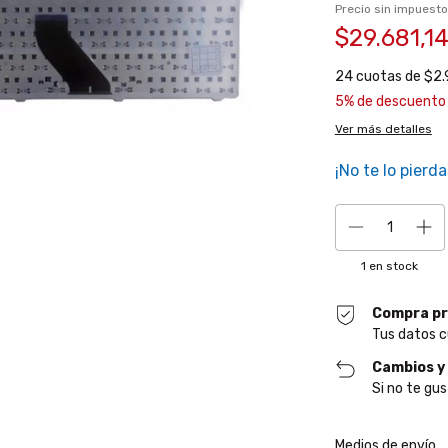
Precio sin impuest
$29.681,1
24
cuotas de
$2.
5% de descuento
Ver más detalles
¡No te lo pierda
1
en stock
Compra pr
Tus datos c
Cambios y
Si no te gus
Entregas para el CP
Medios de envío