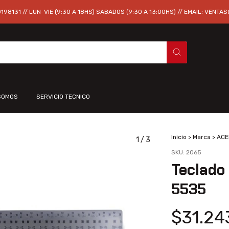
98131 // LUN-VIE (9:30 A 18HS) SABADOS (9:30 A 13:00HS) // EMAIL:
VENTAS
SOMOS
SERVICIO TECNICO
Inicio
>
Marca
>
ACE
1
/
3
SKU:
2065
Teclado
5535
$31.24