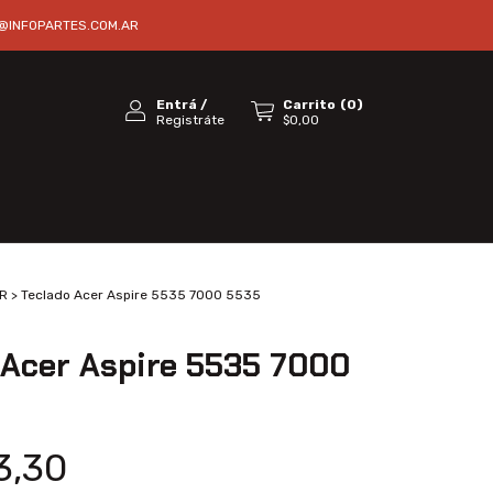
@INFOPARTES.COM.AR
Entrá
/
Carrito
(
0
)
Registráte
$0,00
R
>
Teclado Acer Aspire 5535 7000 5535
 Acer Aspire 5535 7000
3,30