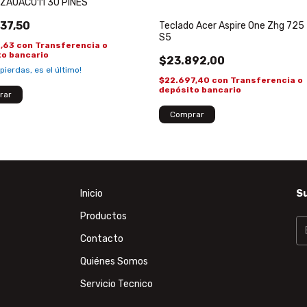
ZAUAC011 30 PINES
37,50
Teclado Acer Aspire One Zhg 725
S5
0,63
con
Transferencia o
to bancario
$23.892,00
 pierdas, es el último!
$22.697,40
con
Transferencia o
depósito bancario
Inicio
Su
Productos
Contacto
Quiénes Somos
Servicio Tecnico