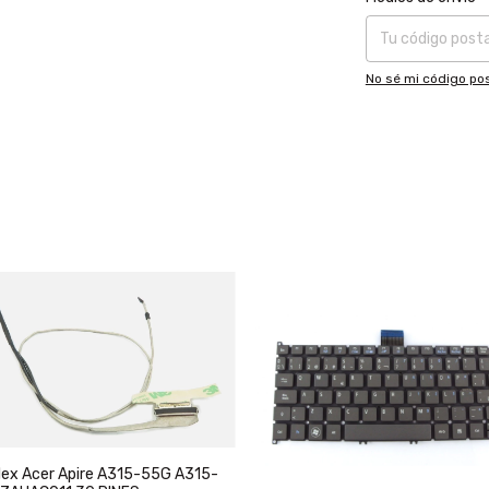
No sé mi código pos
lex Acer Apire A315-55G A315-