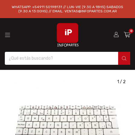
WHATSAPP: +54911 50198131 // LUN-VIE (9:30 A 18HS) SABADOS
(9:30 A 13:00HS) // EMAIL:
VENTAS@INFOPARTES.COM.AR
0
1
/
2