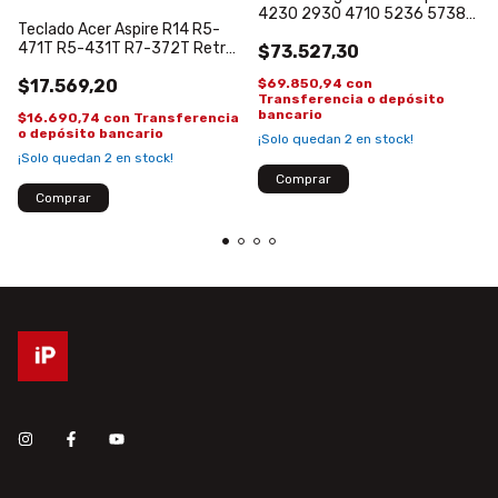
4230 2930 4710 5236 5738
Teclado Acer Aspire R14 R5-
4930 AS07A41 AS07A31
471T R5-431T R7-372T Retro
$73.527,30
Español
$69.850,94
con
$17.569,20
Transferencia o depósito
bancario
$16.690,74
con
Transferencia
o depósito bancario
¡Solo quedan
2
en stock!
¡Solo quedan
2
en stock!