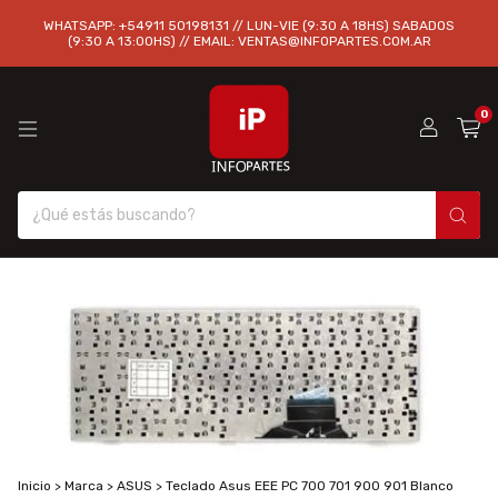
WHATSAPP: +54911 50198131 // LUN-VIE (9:30 A 18HS) SABADOS
(9:30 A 13:00HS) // EMAIL:
VENTAS@INFOPARTES.COM.AR
0
Inicio
>
Marca
>
ASUS
>
Teclado Asus EEE PC 700 701 900 901 Blanco