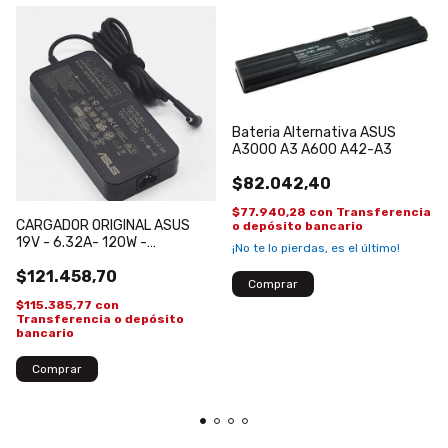
Bateria Alternativa ASUS
A3000 A3 A600 A42-A3
$82.042,40
$77.940,28
con
Transferencia
CARGADOR ORIGINAL ASUS
o depósito bancario
19V - 6.32A- 120W -
¡No te lo pierdas, es el último!
4.5*3.0MM PA-1121-28 GAMER
$121.458,70
$115.385,77
con
Transferencia o depósito
bancario