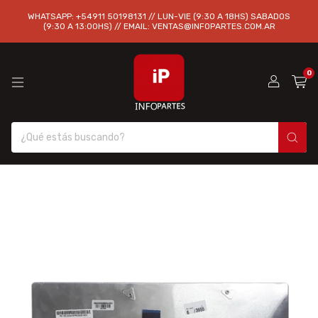
WHATSAPP: +54911 50198131 // LUN-VIE (9:30 A 18HS) SABADOS
(9:30 A 13:00HS) // EMAIL:
VENTAS@INFOPARTES.COM.AR
0