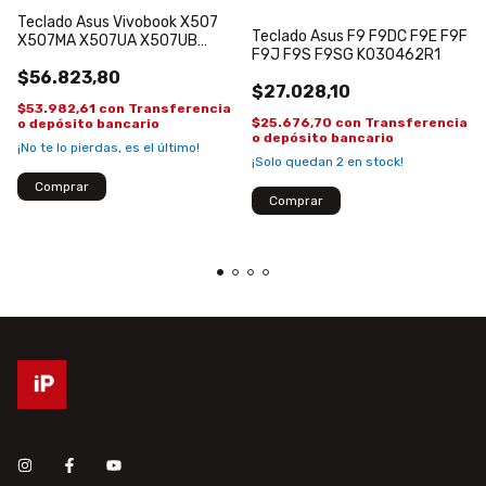
Teclado Asus Vivobook X507
Teclado Asus F9 F9DC F9E F9F
X507MA X507UA X507UB
F9J F9S F9SG K030462R1
X507LAA Español
$56.823,80
$27.028,10
$53.982,61
con
Transferencia
$25.676,70
con
Transferencia
o depósito bancario
o depósito bancario
¡No te lo pierdas, es el último!
¡Solo quedan
2
en stock!