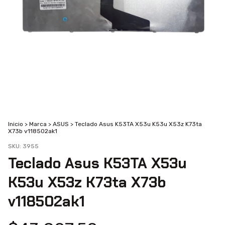
Inicio
>
Marca
>
ASUS
>
Teclado Asus K53TA X53u K53u X53z K73ta
X73b v118502ak1
SKU:
3955
Teclado Asus K53TA X53u
K53u X53z K73ta X73b
v118502ak1