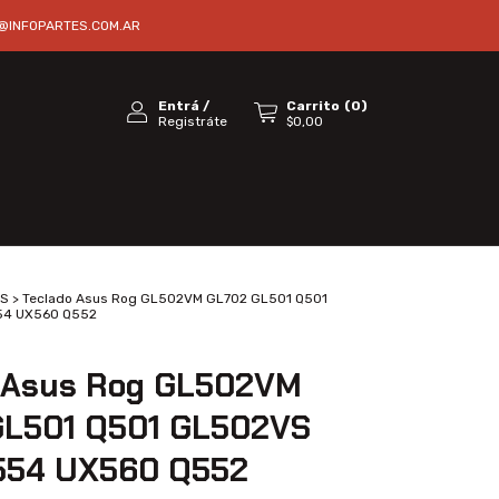
@INFOPARTES.COM.AR
Entrá
/
Carrito
(
0
)
Registráte
$0,00
S
>
Teclado Asus Rog GL502VM GL702 GL501 Q501
54 UX560 Q552
 Asus Rog GL502VM
GL501 Q501 GL502VS
554 UX560 Q552