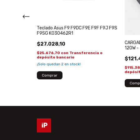
X507 X507MA
 Español
Teclado Asus F9 F9DC F9E F9F F9J F9S
F9SG K030462R1
CARGAD
$27.028,10
encia o
120W -
$25.676,70
con
Transferencia o
depósito bancario
$121.
!
¡Solo quedan
2
en stock!
$115.3
depósi