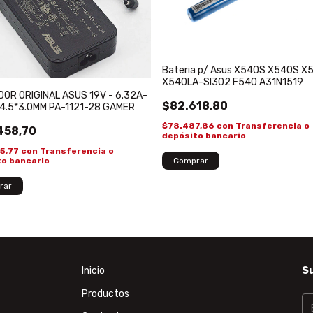
Bateria p/ Asus X540S X540S X
X540LA-SI302 F540 A31N1519
OR ORIGINAL ASUS 19V - 6.32A-
$82.618,80
 4.5*3.0MM PA-1121-28 GAMER
$78.487,86
con
Transferencia o
458,70
depósito bancario
85,77
con
Transferencia o
to bancario
Inicio
Su
Productos