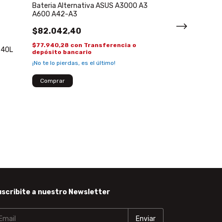
Bateria Alternativa ASUS A3000 A3
A600 A42-A3
Teclado para 
$82.042,40
UX490CA UX49
Retroiluminado
$77.940,28
con
Transferencia o
$100.108,80
540L
depósito bancario
$95.103,36
con
¡No te lo pierdas, es el último!
depósito banca
¡No te lo pierdas, 
scribite a nuestro Newsletter