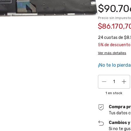
$90.70
Precio sin impuest
$86.170,
24
cuotas de
$8.
5% de descuento
Ver más detalles
¡No te lo pierda
1
en stock
Compra pr
Tus datos c
Cambios y
Si no te gus