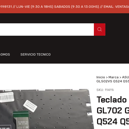
98131 // LUN-VIE (9:30 A 18HS) SABADOS (9:30 A 13:00HS) // EMAIL:
VENTAS
SOMOS
SERVICIO TECNICO
Inicio
>
Marca
>
ASU
GL502VS Q524 Q5
SKU:
11411i
Teclado
GL702 
Q524 Q