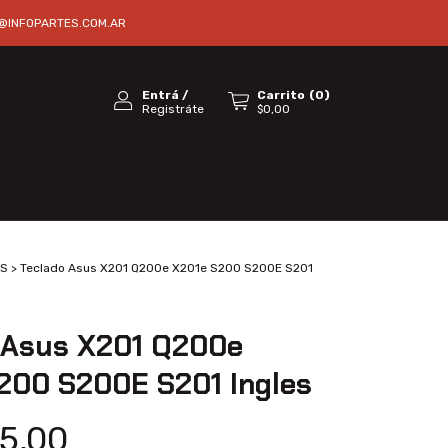
@INFOPARTES.COM.AR
Entrá
/
Carrito
(
0
)
Registráte
$0,00
S
>
Teclado Asus X201 Q200e X201e S200 S200E S201
 Asus X201 Q200e
200 S200E S201 Ingles
5,00