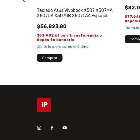
Book UX490
$82.
0UAR Español
Teclado Asus Vivobook X507 X507MA
orado
X507UA X507UB X507LAA Español
$77.94
depósi
$56.823,80
encia o
¡No te lo
$53.982,61
con
Transferencia o
!
depósito bancario
¡No te lo pierdas, es el último!