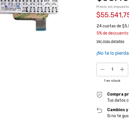
Precio sin impuest
$55.541,7
24
cuotas de
$5.
5% de descuento
Ver más detalles
¡No te lo pierda
1
en stock
Compra pr
Tus datos c
Cambios y
Si no te gus