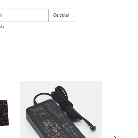
:
Cambiar CP
Calcular
tal