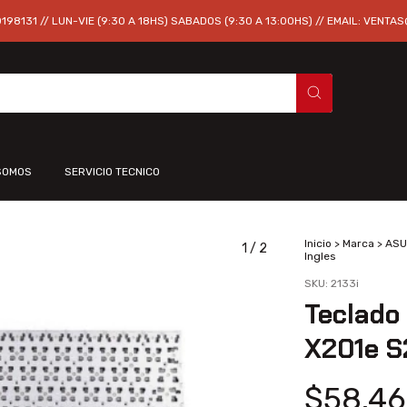
98131 // LUN-VIE (9:30 A 18HS) SABADOS (9:30 A 13:00HS) // EMAIL:
VENTAS
SOMOS
SERVICIO TECNICO
Inicio
>
Marca
>
ASU
1
/
2
Ingles
SKU:
2133i
Teclado
X201e S
$58.46