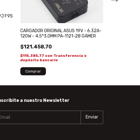
Modulo Pantalla
TP301 Q302LA 1
9J F9S
$318.441,2
$302.519,14
co
CARGADOR ORIGINAL ASUS 19V - 6.32A-
depósito banca
120W - 4.5*3.0MM PA-1121-28 GAMER
¡No te lo pierdas, 
$121.458,70
$115.385,77
con
Transferencia o
depósito bancario
scribite a nuestro Newsletter