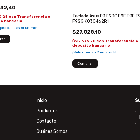
042,40
Teclado Asus F9 F9DC F9E F9F F
0,28
con
Transferencia o
F9SG K030462R1
to bancario
 pierdas, es el último!
$27.028,10
$25.676,70
con
Transferencia o
depósito bancario
¡Solo quedan
2
en stock!
Inicio
Su
Productos
Contacto
Quiénes Somos