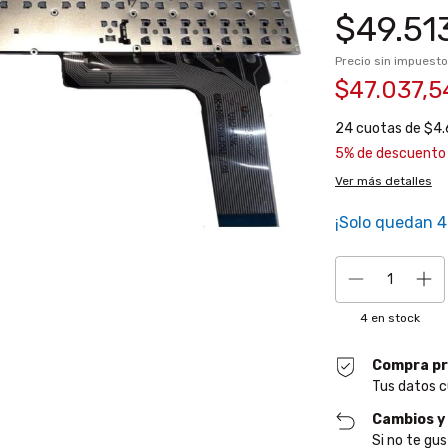
$49.51
Precio sin impuest
$47.037,
24
cuotas de
$4.
5% de descuento
Ver más detalles
¡Solo quedan
4
4
en stock
Compra pr
Tus datos c
Cambios y
Si no te gus