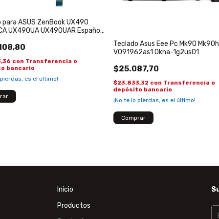
o para ASUS ZenBook UX490
A UX490UA UX490UAR Español
uminado Azul Y Dorado
Teclado Asus Eee Pc Mk90 Mk90h
108,80
V091962as1 0kna-1g2us01
3,36
con
Transferencia o
$25.087,70
to bancario
 pierdas, es el último!
$23.833,32
con
Transferencia o
depósito bancario
¡No te lo pierdas, es el último!
Inicio
Su
Productos