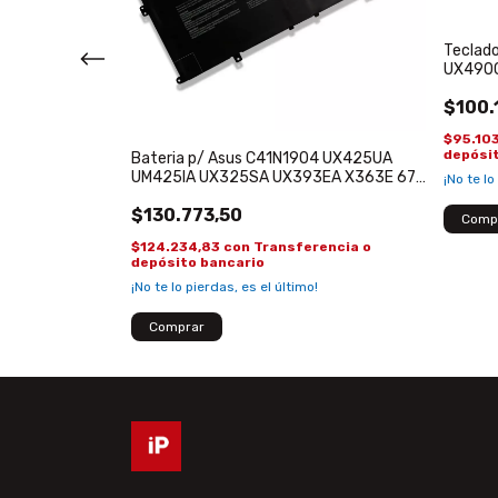
Teclad
UX490C
Retroil
$100.
 K42 A32-K52
32-K52
$95.10
depósi
Bateria p/ Asus C41N1904 UX425UA
UM425IA UX325SA UX393EA X363E 67
¡No te lo
WH
encia o
$130.773,50
$124.234,83
con
Transferencia o
depósito bancario
¡No te lo pierdas, es el último!