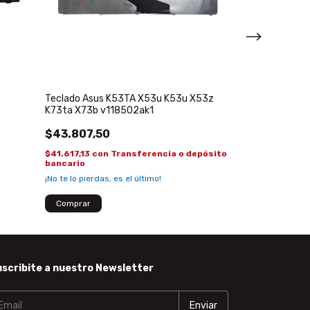
X441SA X441C 
$51.342,50
$48.775,38
con
depósito banca
Teclado Asus K53TA X53u K53u X53z
K73ta X73b v118502ak1
$43.807,50
$41.617,13
con
Transferencia o depósito
bancario
¡No te lo pierdas, es el último!
scribite a nuestro Newsletter