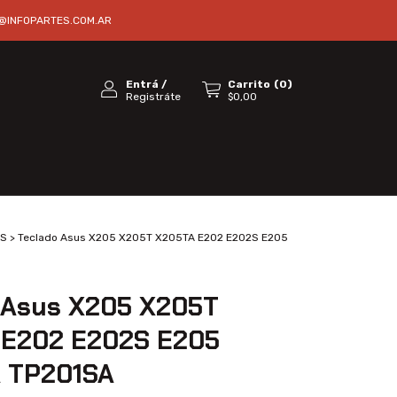
@INFOPARTES.COM.AR
Entrá
/
Carrito
(
0
)
Registráte
$0,00
S
>
Teclado Asus X205 X205T X205TA E202 E202S E205
 Asus X205 X205T
 E202 E202S E205
 TP201SA