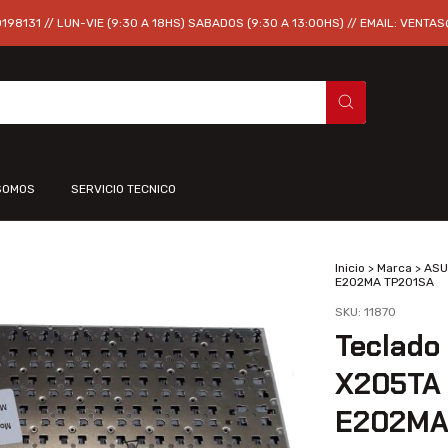
98131 // LUN-VIE (9:30 A 18HS) SABADOS (9:30 A 13:00HS) // EMAIL:
VENTAS
SOMOS
SERVICIO TECNICO
Inicio
>
Marca
>
ASU
E202MA TP201SA
SKU:
11870
Teclado
X205TA
E202MA