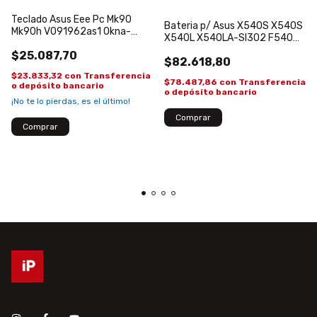
Teclado Asus Eee Pc Mk90
Bateria p/ Asus X540S X540S
Mk90h V091962as1 0kna-
X540L X540LA-SI302 F540
1g2us01
A31N1519
$25.087,70
$82.618,80
$23.833,32
con
Transferencia
$78.487,86
con
Transferencia
o depósito bancario
o depósito bancario
¡No te lo pierdas, es el último!