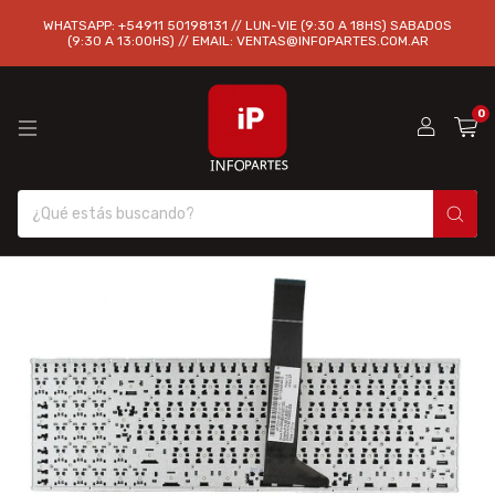
WHATSAPP: +54911 50198131 // LUN-VIE (9:30 A 18HS) SABADOS
(9:30 A 13:00HS) // EMAIL:
VENTAS@INFOPARTES.COM.AR
0