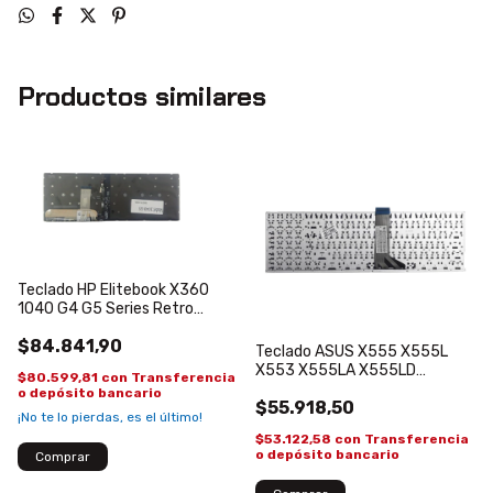
Productos similares
Teclado HP Elitebook X360
1040 G4 G5 Series Retro
Español
$84.841,90
Teclado ASUS X555 X555L
X553 X555LA X555LD
$80.599,81
con
Transferencia
X555LN X555LP X555LB
o depósito bancario
$55.918,50
¡No te lo pierdas, es el último!
$53.122,58
con
Transferencia
o depósito bancario