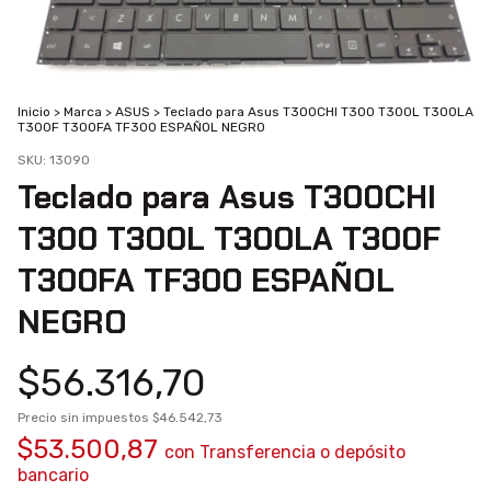
Inicio
>
Marca
>
ASUS
>
Teclado para Asus T300CHI T300 T300L T300LA
T300F T300FA TF300 ESPAÑOL NEGRO
SKU:
13090
Teclado para Asus T300CHI
T300 T300L T300LA T300F
T300FA TF300 ESPAÑOL
NEGRO
$56.316,70
Precio sin impuestos
$46.542,73
$53.500,87
con
Transferencia o depósito
bancario