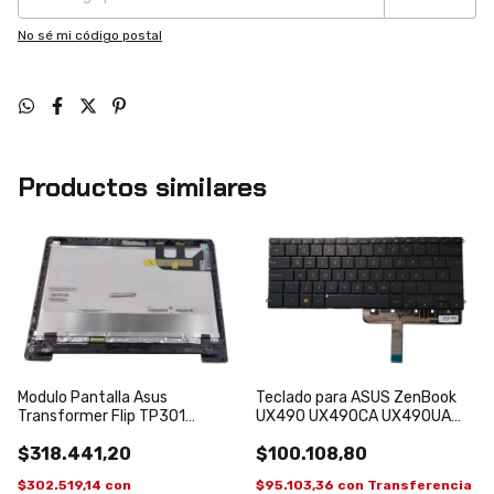
No sé mi código postal
Productos similares
Teclado para ASUS ZenBook
Modulo Pantalla Asus
UX490 UX490CA UX490UA
Transformer Flip TP301
UX490UAR Español
Q302LA 13.3" 30 pines
$100.108,80
$318.441,20
Retroiluminado Azul Y Dorado
$95.103,36
con
Transferencia
$302.519,14
con