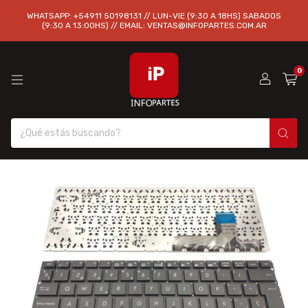
WHATSAPP: +54911 50198131 // LUN-VIE (9:30 A 18HS) SABADOS
(9:30 A 13:00HS) // EMAIL:
VENTAS@INFOPARTES.COM.AR
0