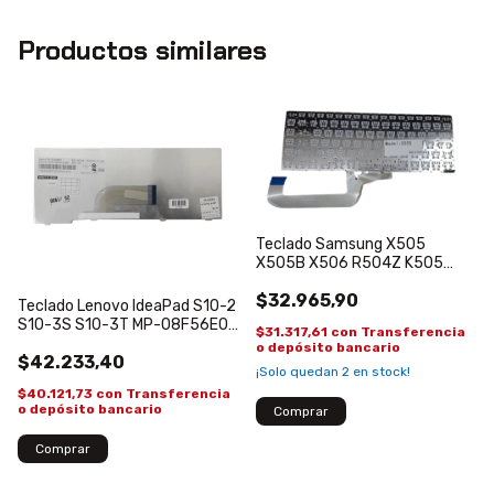
Productos similares
Teclado Samsung X505
X505B X506 R504Z K505
K505BP Español
$32.965,90
Teclado Lenovo IdeaPad S10-2
S10-3S S10-3T MP-08F56E0-
$31.317,61
con
Transferencia
6861
o depósito bancario
$42.233,40
¡Solo quedan
2
en stock!
$40.121,73
con
Transferencia
o depósito bancario