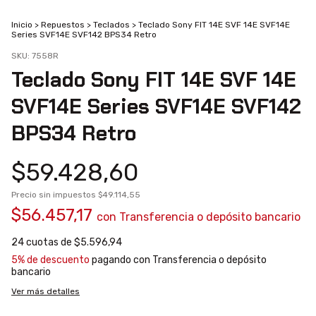
Inicio
>
Repuestos
>
Teclados
>
Teclado Sony FIT 14E SVF 14E SVF14E
Series SVF14E SVF142 BPS34 Retro
SKU:
7558R
Teclado Sony FIT 14E SVF 14E
SVF14E Series SVF14E SVF142
BPS34 Retro
$59.428,60
Precio sin impuestos
$49.114,55
$56.457,17
con
Transferencia o depósito bancario
24
cuotas de
$5.596,94
5% de descuento
pagando con Transferencia o depósito
bancario
Ver más detalles