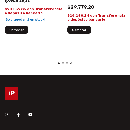
$95.305,10
15 C60 KELYX
$29.779,20
$90.539,85
con
Transferencia
o depósito bancario
$28.290,24
con
Transferencia
o depósito bancario
¡Solo quedan
2
en stock!