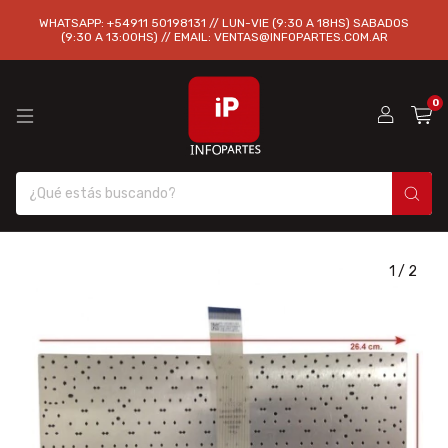
WHATSAPP: +54911 50198131 // LUN-VIE (9:30 A 18HS) SABADOS
(9:30 A 13:00HS) // EMAIL:
VENTAS@INFOPARTES.COM.AR
0
1
/
2