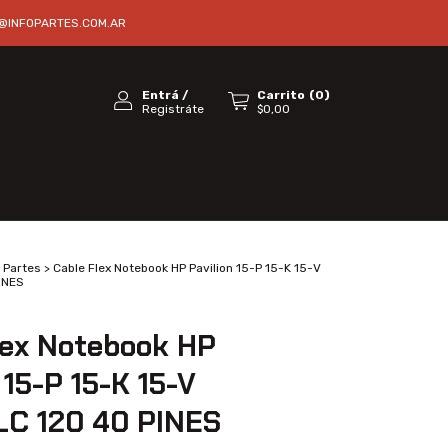
@INFOPARTES.COM.AR
Entrá
/
Carrito
(
0
)
Registráte
$0,00
Partes
>
Cable Flex Notebook HP Pavilion 15-P 15-K 15-V
INES
lex Notebook HP
 15-P 15-K 15-V
C 120 40 PINES