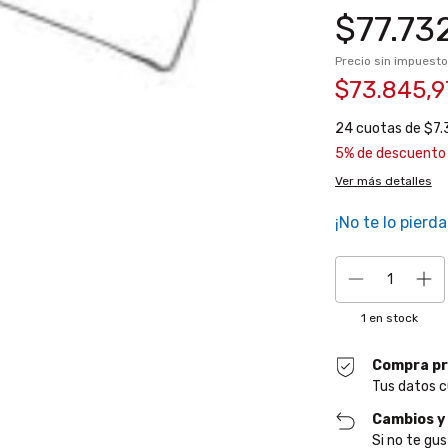
$77.73
Precio sin impuest
$73.845,
24
cuotas de
$7.
5% de descuento
Ver más detalles
¡No te lo pierda
1
en stock
Compra pr
Tus datos c
Cambios y
Si no te gus