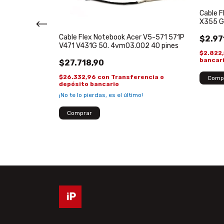
Cable F
X355 G
Cable Flex Notebook Acer V5-571 571P
$2.97
itude 3140 idb10
V471 V431G 50. 4vm03.002 40 pines
$2.822
bancar
$27.718,90
$26.332,96
con
Transferencia o
depósito bancario
encia o
¡No te lo pierdas, es el último!