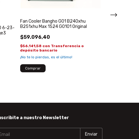
Cooler Fan Not
Fan Cooler Bangho G01 B240xhu
49r-3a14hv-051
B251xhu Max 1524 G0101 Original
0 6-23-
$65.884,50
ge3
$59.096,40
$62.590,28
con
$56.141,58
con
Transferencia o
depósito banca
depósito bancario
¡No te lo pierdas, es el último!
scribite a nuestro Newsletter