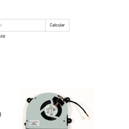
:
Cambiar CP
Calcular
tal