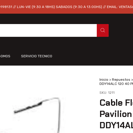
98131 // LUN-VIE (9:30 A 18HS) SABADOS (9:30 A 13:00HS) // EMAIL:
VENTAS
SOMOS
SERVICIO TECNICO
Inicio
>
Repuestos
>
DDY14ALC 120 40 P
SKU:
1211
Cable F
Pavilion
DDY14AL