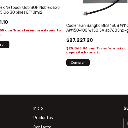
lex Netbook Gob BGH Noblex Exo
5 G6 30 pines EF10ml2
1,10
Cooler Fan Bangho BES 1308 W11
AW150-100 W150 5V ab7605hx-
,55
con
Transferencia o depósito
io
$27.227,20
$25.865,84
con
Transferencia o
depósito bancario
Inicio
Su
Productos
Contacto