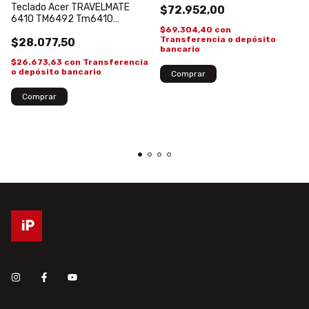
Teclado Acer TRAVELMATE
$72.952,00
6410 TM6492 Tm6410
$69.304,40
con
Tm6460 6490 6592
Transferencia o depósito
$28.077,50
9J.N8882.C0S
bancario
$26.673,63
con
Transferencia
o depósito bancario