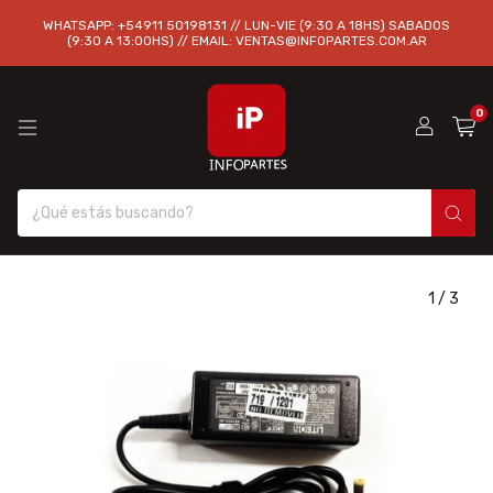
WHATSAPP: +54911 50198131 // LUN-VIE (9:30 A 18HS) SABADOS
(9:30 A 13:00HS) // EMAIL:
VENTAS@INFOPARTES.COM.AR
0
1
/
3