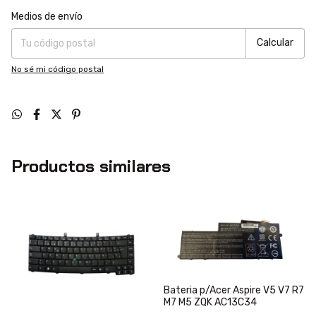
Entregas para el CP:
Cambiar CP
Medios de envío
Calcular
No sé mi código postal
Productos similares
Bateria p/Acer Aspire V5 V7 R7
M7 M5 ZQK AC13C34