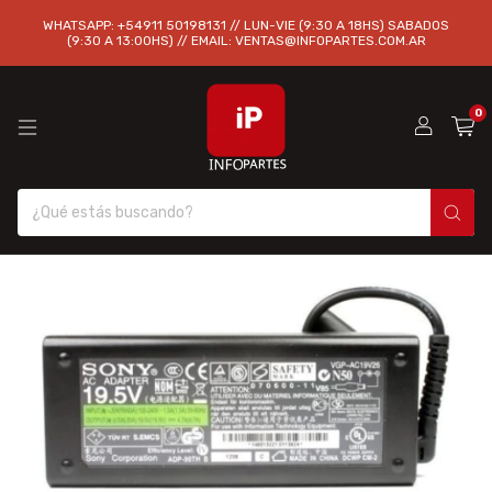
WHATSAPP: +54911 50198131 // LUN-VIE (9:30 A 18HS) SABADOS
(9:30 A 13:00HS) // EMAIL:
VENTAS@INFOPARTES.COM.AR
0