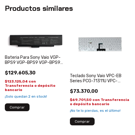
Productos similares
Bateria Para Sony Vaio VGP-
BPS9 VGP-BPS9 VGP-BPS9A
VGP-BPS9/B
$129.605,30
Teclado Sony Vaio VPC-EB
Series PCG-71311U VPC-
$123.125,04
con
Transferencia o depósito
EB15FX/BI VPC-EB15FX/T
bancario
$73.370,00
¡Solo quedan
2
en stock!
$69.701,50
con
Transferencia
o depósito bancario
¡No te lo pierdas, es el último!