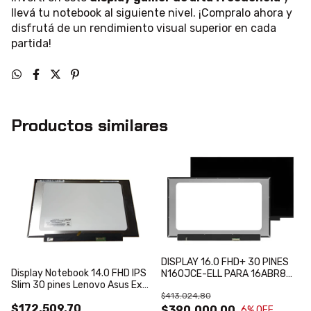
llevá tu notebook al siguiente nivel. ¡Compralo ahora y
disfrutá de un rendimiento visual superior en cada
partida!
Productos similares
DISPLAY 16.0 FHD+ 30 PINES
Display Notebook 14.0 FHD IPS
N160JCE-ELL PARA 16ABR8
Slim 30 pines Lenovo Asus Exo
LENOVO HP 16-AF ASUS
$413.024,80
XS3 315 MM SIN OREJITAS
VIVOBOOK 16 / 16X 16PRO
$172.509,70
Vivobook
S16X
$390.000,00
6
% OFF