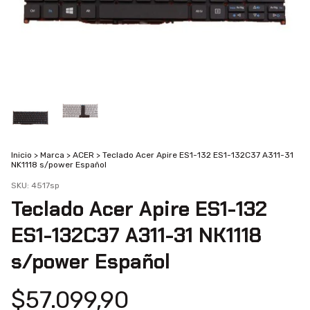
Inicio
>
Marca
>
ACER
>
Teclado Acer Apire ES1-132 ES1-132C37 A311-31
NK1118 s/power Español
SKU:
4517sp
Teclado Acer Apire ES1-132
ES1-132C37 A311-31 NK1118
s/power Español
$57.099,90