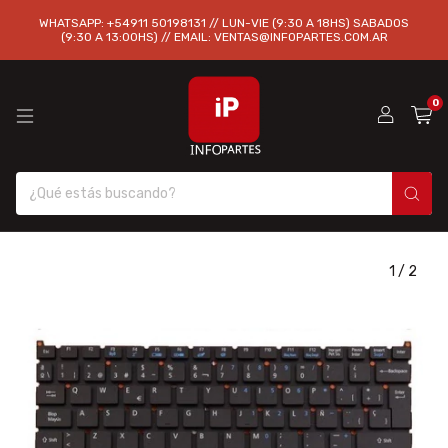
WHATSAPP: +54911 50198131 // LUN-VIE (9:30 A 18HS) SABADOS
(9:30 A 13:00HS) // EMAIL:
VENTAS@INFOPARTES.COM.AR
0
1
/
2