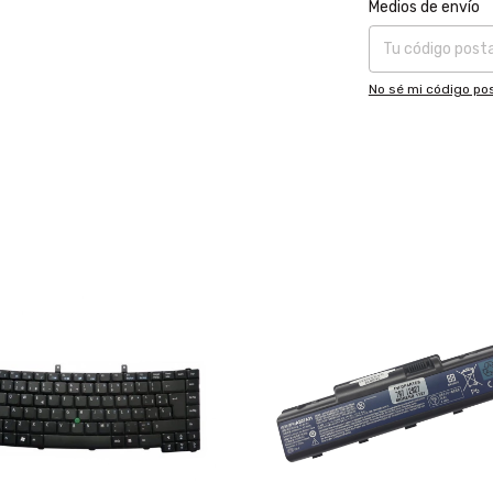
Entregas para el CP
Medios de envío
No sé mi código pos