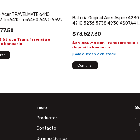
o Acer TRAVELMATE 6410
Bateria Original Acer Aspire 423
2 Tm6410 Tm6460 6490 6592
4710 5236 5738 4930 AS07A41
82.C0S
AS07A31
77,50
$73.527,30
3,63
con
Transferencia o
$69.850,94
con
Transferencia o
to bancario
depósito bancario
¡Solo quedan
2
en stock!
Inicio
Su
Productos
Contacto
Quiénes Somos