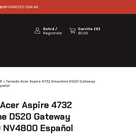
@INFOPARTES.COM.AR
Entrá
/
Carrito
(
0
)
Registráte
$0,00
R
>
Teclado Acer Aspire 4732 Emachine D520 Gateway
pañol
 Acer Aspire 4732
ne D520 Gateway
 NV4800 Español