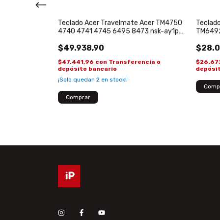
Teclado Acer Travelmate Acer TM4750
Teclad
32 D250 D255
4740 4741 4745 6495 8473 nsk-ay1pw
TM649
0s Original
9J.N88
$49.938,90
$28.0
$47.441,96
con
Transferencia o
$26.67
encia o
depósito bancario
depósi
¡Solo quedan
2
en stock!