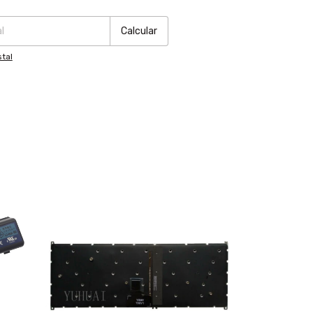
:
Cambiar CP
Calcular
tal