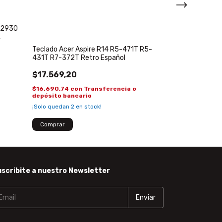
Bateria Origina
MS2346 AP113D
0 2930
$226.270,0
Teclado Acer Aspire R14 R5-471T R5-
$214.956,50
co
431T R7-372T Retro Español
depósito banca
$17.569,20
¡No te lo pierdas, 
$16.690,74
con
Transferencia o
depósito bancario
¡Solo quedan
2
en stock!
scribite a nuestro Newsletter