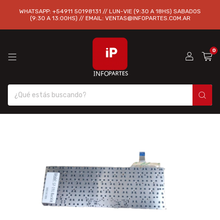
WHATSAPP: +54911 50198131 // LUN-VIE (9:30 A 18HS) SABADOS
(9:30 A 13:00HS) // EMAIL:
VENTAS@INFOPARTES.COM.AR
0