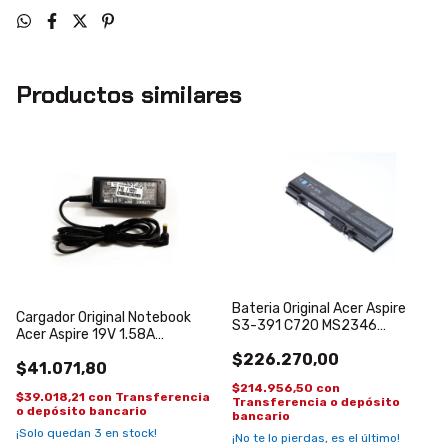
Productos similares
Bateria Original Acer Aspire
Cargador Original Notebook
S3-391 C720 MS2346
Acer Aspire 19V 1.58A
AP113DF AP11D4F Ultrabook
5.5*1.7mm
$226.270,00
$41.071,80
$214.956,50
con
$39.018,21
con
Transferencia
Transferencia o depósito
o depósito bancario
bancario
¡Solo quedan
3
en stock!
¡No te lo pierdas, es el último!