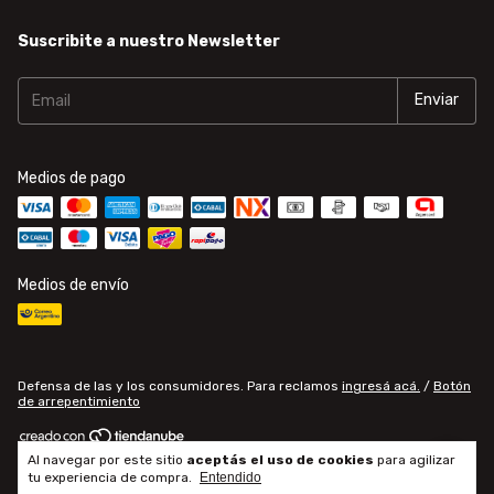
Suscribite a nuestro Newsletter
Medios de pago
Medios de envío
Defensa de las y los consumidores. Para reclamos
ingresá acá.
/
Botón
de arrepentimiento
Al navegar por este sitio
aceptás el uso de cookies
para agilizar
Copyright infopartes - 2026. Todos los derechos reservados.
tu experiencia de compra.
Entendido