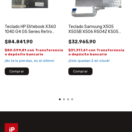
Teclado HP Elitebook X360
Teclado Samsung X505
1040 G4 G5 Series Retro
X505B X506 R504Z K505
Español
K505BP Español
$84.841,90
$32.965,90
$80.599,81
con
Transferencia
$31.317,61
con
Transferencia
o depósito bancario
o depósito bancario
¡No te lo pierdas, es el último!
¡Solo quedan
2
en stock!