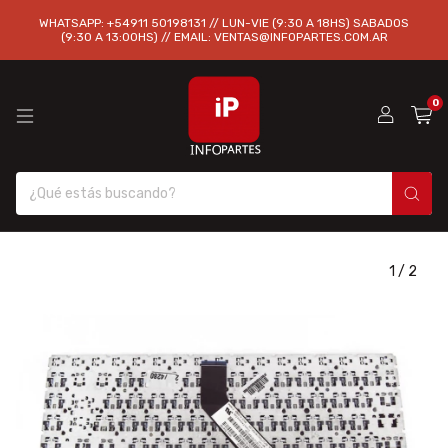
WHATSAPP: +54911 50198131 // LUN-VIE (9:30 A 18HS) SABADOS
(9:30 A 13:00HS) // EMAIL:
VENTAS@INFOPARTES.COM.AR
0
1
/
2