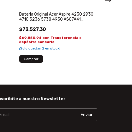
$72.952,00
Bateria Original Acer Aspire 4230 2930
$69.304,40
co
4710 5236 5738 4930 AS07A41
depósito banca
AS07A31
$73.527,30
$69.850,94
con
Transferencia o
depósito bancario
¡Solo quedan
2
en stock!
scribite a nuestro Newsletter