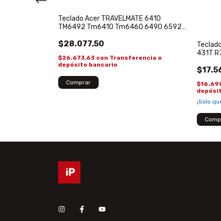
ok Acer Aspire
Teclado Acer TRAVELMATE 6410
TM6492 Tm6410 Tm6460 6490 6592
9J.N8882.C0S
$28.077,50
Teclado
431T R
ncia o
$26.673,63
con
Transferencia o
depósito bancario
$17.5
$16.69
depósi
¡Solo q