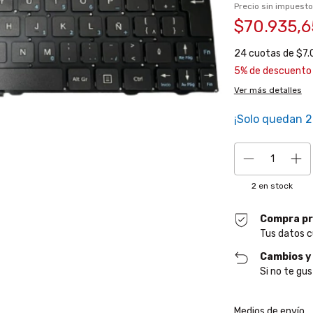
Precio sin impuest
$70.935,
24
cuotas de
$7.
5% de descuento
Ver más detalles
¡Solo quedan
2
2
en stock
Compra pr
Tus datos c
Cambios y
Si no te gus
Entregas para el CP
Medios de envío