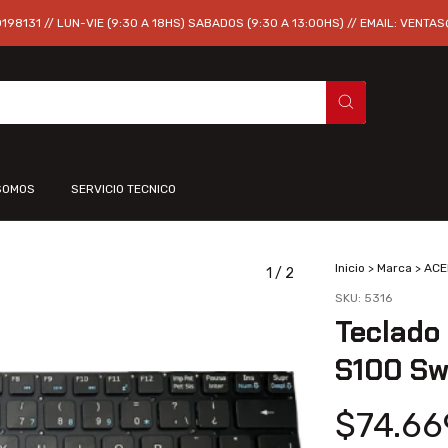
98131 // LUN-VIE (9:30 A 18HS) SABADOS (9:30 A 13:00HS) // EMAIL:
VENTAS
SOMOS
SERVICIO TECNICO
Inicio
>
Marca
>
ACE
1
/
2
SKU:
5316
Teclado
S100 Sw
$74.66