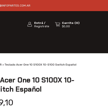
@INFOPARTES.COM.AR
Entrá
/
Carrito
(
0
)
Registráte
$0,00
R
>
Teclado Acer One 10 S100X 10-S100 Switch Español
 Acer One 10 S100X 10-
itch Español
9,10