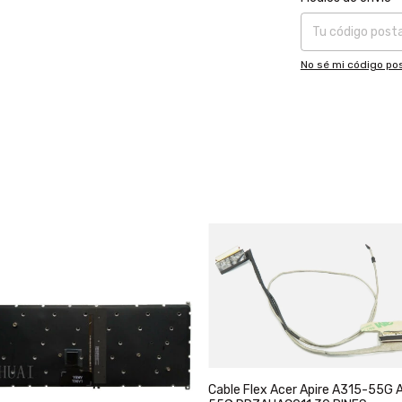
No sé mi código pos
Cable Flex Acer Apire A315-55G 