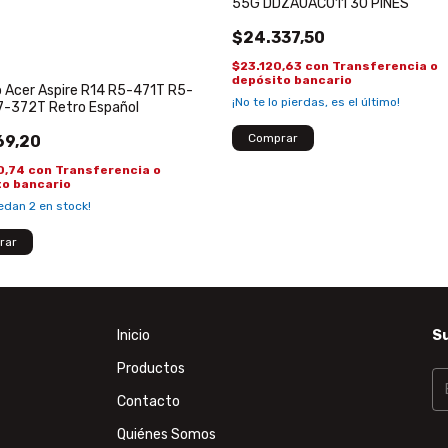
55G DDZAUAC011 30 PINES
$24.337,50
$23.120,63
con
Transferencia o
depósito bancario
 Acer Aspire R14 R5-471T R5-
¡No te lo pierdas, es el último!
7-372T Retro Español
69,20
0,74
con
Transferencia o
to bancario
uedan
2
en stock!
Inicio
Su
Productos
Contacto
Quiénes Somos