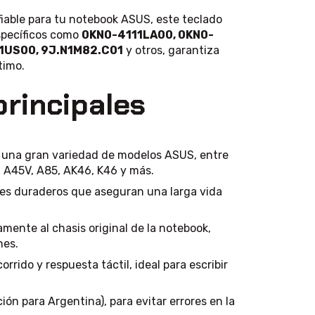
iable para tu notebook ASUS, este teclado
específicos como
0KN0-4111LA00, 0KN0-
1US00, 9J.N1M82.C01
y otros, garantiza
timo.
principales
una gran variedad de modelos ASUS, entre
, A45V, A85, AK46, K46 y más.
es duraderos que aseguran una larga vida
mente al chasis original de la notebook,
nes.
rrido y respuesta táctil, ideal para escribir
ón para Argentina), para evitar errores en la