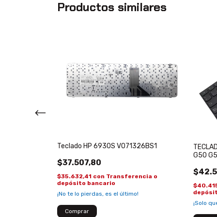
Productos similares
L40D L45 C40
Teclado HP 6930S V071326BS1
TECLAD
0069210
G50 G5
$37.507,80
$42.5
$35.632,41
con
Transferencia o
encia o
depósito bancario
$40.41
depósi
¡No te lo pierdas, es el último!
!
¡Solo q