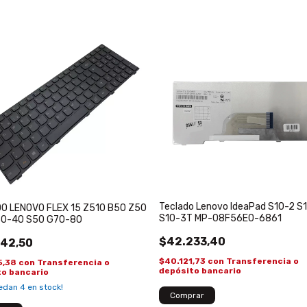
Teclado Lenovo IdeaPad S10-2 S
O LENOVO FLEX 15 Z510 B50 Z50
S10-3T MP-08F56E0-6861
0-40 S50 G70-80
$42.233,40
42,50
$40.121,73
con
Transferencia o
5,38
con
Transferencia o
depósito bancario
to bancario
uedan
4
en stock!