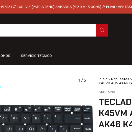
98131 // LUN-VIE (9:30 A 18HS) SABADOS (9:30 A 13:00HS) // EMAIL:
VENTAS
SOMOS
SERVICIO TECNICO
Inicio
>
Repuestos
>
1
/
2
K45VD A85 AK46 K
SKU:
7318
TECLAD
K45VM 
AK46 K