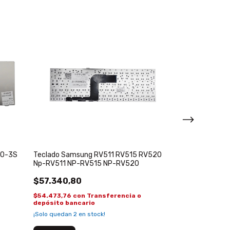
10-3S
Teclado Samsung RV511 RV515 RV520
Teclado ASUS 
Np-RV511 NP-RV515 NP-RV520
X555LA X555L
X555LB
$57.340,80
$55.918,50
$54.473,76
con
Transferencia o
$53.122,58
con
depósito bancario
depósito banca
¡Solo quedan
2
en stock!