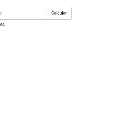
:
Cambiar CP
Calcular
tal