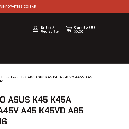
@INFOPARTES.COM.AR
Entrá
/
Carrito
(
0
)
Registráte
$0,00
Teclados
>
TECLADO ASUS K45 K45A K45VM A45V A45
46
O ASUS K45 K45A
A45V A45 K45VD A85
46