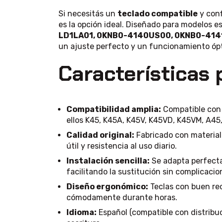
Si necesitás un
teclado compatible
y conf
es la opción ideal. Diseñado para modelos 
LD1LA01, 0KNB0-4140US00, 0KNB0-414
un ajuste perfecto y un funcionamiento óp
Características 
Compatibilidad amplia:
Compatible con 
ellos K45, K45A, K45V, K45VD, K45VM, A45
Calidad original:
Fabricado con material
útil y resistencia al uso diario.
Instalación sencilla:
Se adapta perfecta
facilitando la sustitución sin complicacio
Diseño ergonómico:
Teclas con buen reco
cómodamente durante horas.
Idioma:
Español (compatible con distribuci