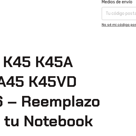
Entregas para el CP
Medios de envío
No sé mi código pos
 K45 K45A
A45 K45VD
 – Reemplazo
a tu Notebook